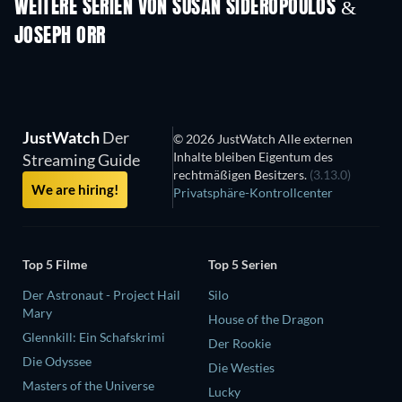
WEITERE SERIEN VON SUSAN SIDEROPOULOS &
JOSEPH ORR
Serie
Serie
S
Traut euch! In 
Stunden zum Al
JustWatch
Der
© 2026 JustWatch Alle externen
Inhalte bleiben Eigentum des
Streaming Guide
rechtmäßigen Besitzers.
(3.13.0)
We are hiring!
Privatsphäre-Kontrollcenter
Top 5 Filme
Top 5 Serien
Der Astronaut - Project Hail
Silo
Mary
House of the Dragon
Glennkill: Ein Schafskrimi
Der Rookie
Die Odyssee
Die Westies
Masters of the Universe
Lucky