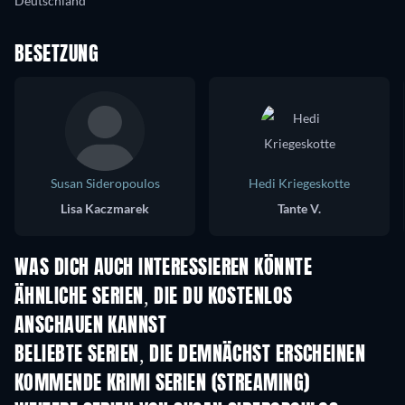
Deutschland
BESETZUNG
Susan Sideropoulos
Hedi Kriegeskotte
Lisa Kaczmarek
Tante V.
WAS DICH AUCH INTERESSIEREN KÖNNTE
Serie
Serie
S
ÄHNLICHE SERIEN, DIE DU KOSTENLOS
ANSCHAUEN KANNST
Serie
Serie
S
BELIEBTE SERIEN, DIE DEMNÄCHST ERSCHEINEN
Serie
Serie
S
KOMMENDE KRIMI SERIEN (STREAMING)
Staffel 6
Staffel 2
Staf