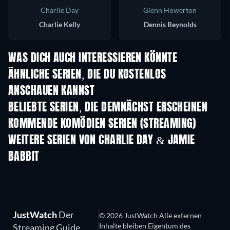
Charlie Day
Glenn Howerton
Charlie Kelly
Dennis Reynolds
WAS DICH AUCH INTERESSIEREN KÖNNTE
Serie
Serie
S
ÄHNLICHE SERIEN, DIE DU KOSTENLOS
ANSCHAUEN KANNST
Serie
S
BELIEBTE SERIEN, DIE DEMNÄCHST ERSCHEINEN
Serie
Serie
S
KOMMENDE KOMÖDIEN SERIEN (STREAMING)
Staffel 6
Staffel 2
Staf
WEITERE SERIEN VON CHARLIE DAY & JAMIE
BABBIT
Serie
Serie
S
JustWatch
Der
© 2026 JustWatch Alle externen
Inhalte bleiben Eigentum des
Streaming Guide