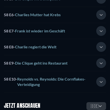
S8 E6
-
Charlies Mutter hat Krebs
S8 E7
-
Frank ist wieder im Geschäft
S8 E8
-
Charlie regiert die Welt
S8 E9
-
Die Clique geht ins Restaurant
S8 E10
-
Reynolds vs. Reynolds: Die Cornflakes-
Verteidigung
JETZT ANSCHAUEN
🇩🇪