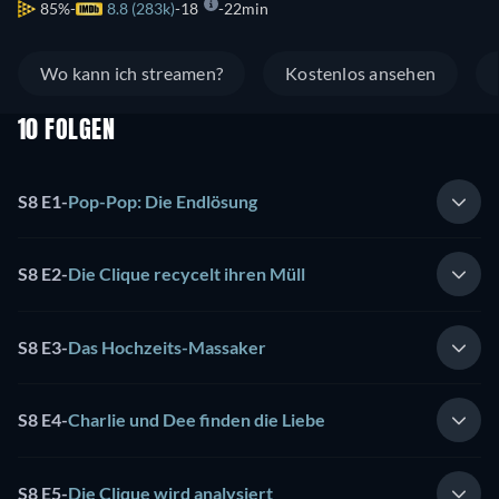
85%
8.8 (283k)
18
22min
Wo kann ich streamen?
Kostenlos ansehen
10 FOLGEN
S8 E1
-
Pop-Pop: Die Endlösung
S8 E2
-
Die Clique recycelt ihren Müll
S8 E3
-
Das Hochzeits-Massaker
S8 E4
-
Charlie und Dee finden die Liebe
S8 E5
-
Die Clique wird analysiert