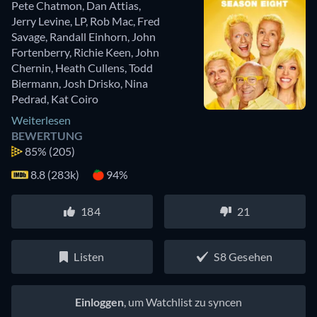
Pete Chatmon
,
Dan Attias
,
Jerry Levine
,
LP
,
Rob Mac
,
Fred
Savage
,
Randall Einhorn
,
John
Fortenberry
,
Richie Keen
,
John
Chernin
,
Heath Cullens
,
Todd
Biermann
,
Josh Drisko
,
Nina
Pedrad
,
Kat Coiro
Weiterlesen
BEWERTUNG
85%
(205)
8.8 (283k)
94%
184
21
Listen
S8 Gesehen
Einloggen
, um Watchlist zu syncen