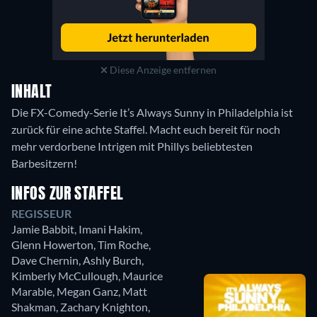
Diese Anzeige entfernen
INHALT
Die FX-Comedy-Serie It’s Always Sunny in Philadelphia ist
zurück für eine achte Staffel. Macht euch bereit für noch
mehr verdorbene Intrigen mit Phillys beliebtesten
Barbesitzern!
INFOS ZUR STAFFEL
REGISSEUR
Jamie Babbit
,
Imani Hakim
,
Glenn Howerton
,
Tim Roche
,
Dave Chernin
,
Ashly Burch
,
Kimberly McCullough
,
Maurice
Marable
,
Megan Ganz
,
Matt
Shakman
,
Zachary Knighton
,