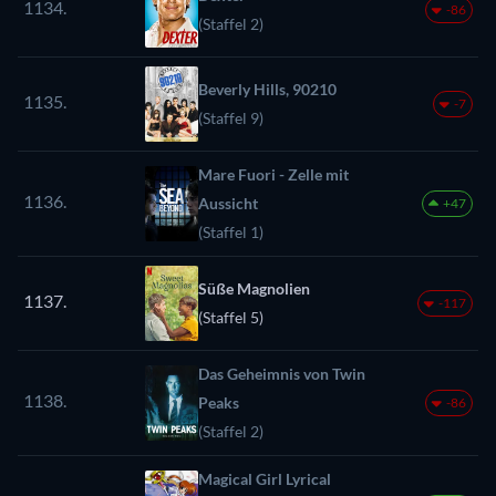
1134.
-86
(Staffel 2)
Beverly Hills, 90210
1135.
-7
(Staffel 9)
Mare Fuori - Zelle mit
1136.
Aussicht
+47
(Staffel 1)
Süße Magnolien
1137.
-117
(Staffel 5)
Das Geheimnis von Twin
1138.
Peaks
-86
(Staffel 2)
Magical Girl Lyrical