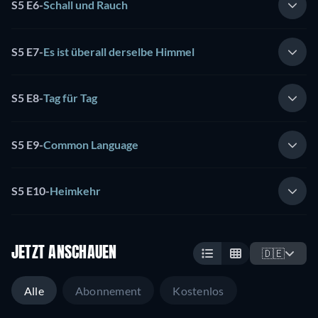
S5 E6
-
Schall und Rauch
S5 E7
-
Es ist überall derselbe Himmel
S5 E8
-
Tag für Tag
S5 E9
-
Common Language
S5 E10
-
Heimkehr
JETZT ANSCHAUEN
🇩🇪
Alle
Abonnement
Kostenlos