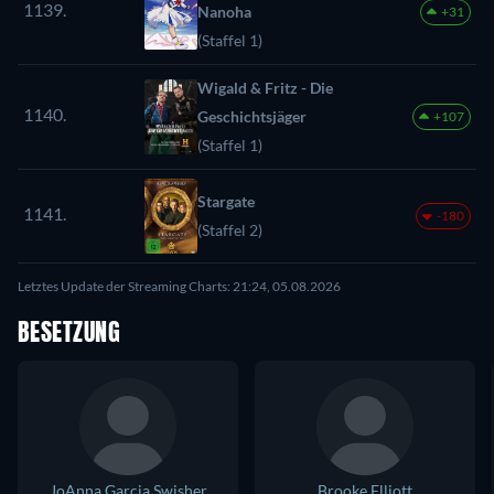
1139.
Nanoha
+31
(Staffel 1)
Wigald & Fritz - Die
1140.
Geschichtsjäger
+107
(Staffel 1)
Stargate
1141.
-180
(Staffel 2)
Letztes Update der Streaming Charts: 21:24, 05.08.2026
BESETZUNG
JoAnna Garcia Swisher
Brooke Elliott