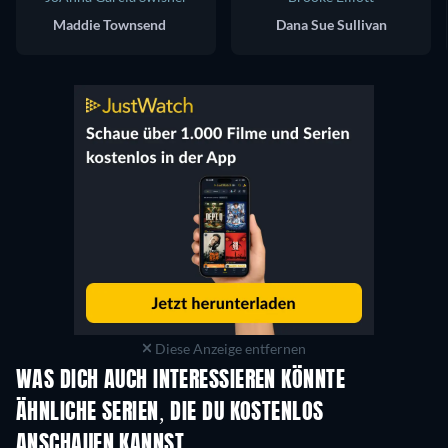
Maddie Townsend
Dana Sue Sullivan
Diese Anzeige entfernen
WAS DICH AUCH INTERESSIEREN KÖNNTE
Serie
Serie
S
ÄHNLICHE SERIEN, DIE DU KOSTENLOS
ANSCHAUEN KANNST
Serie
S