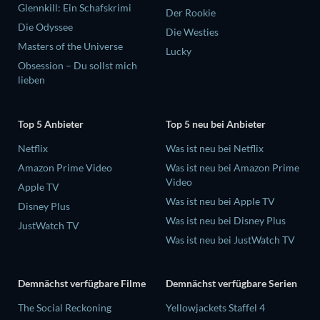
Glennkill: Ein Schafskrimi
Der Rookie
Die Odyssee
Die Westies
Masters of the Universe
Lucky
Obsession – Du sollst mich
lieben
Top 5 Anbieter
Top 5 neu bei Anbieter
Netflix
Was ist neu bei Netflix
Amazon Prime Video
Was ist neu bei Amazon Prime
Video
Apple TV
Was ist neu bei Apple TV
Disney Plus
Was ist neu bei Disney Plus
JustWatch TV
Was ist neu bei JustWatch TV
Demnächst verfügbare Filme
Demnächst verfügbare Serien
The Social Reckoning
Yellowjackets Staffel 4