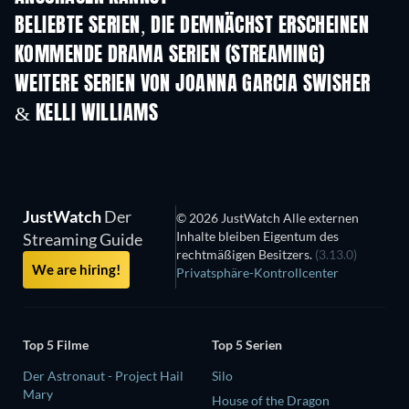
BELIEBTE SERIEN, DIE DEMNÄCHST ERSCHEINEN
Serie
Serie
S
KOMMENDE DRAMA SERIEN (STREAMING)
Staffel 4
Staffel 6
Staf
WEITERE SERIEN VON JOANNA GARCIA SWISHER
& KELLI WILLIAMS
Serie
Serie
S
JustWatch
Der
© 2026 JustWatch Alle externen
Inhalte bleiben Eigentum des
Streaming Guide
rechtmäßigen Besitzers.
(3.13.0)
We are hiring!
Privatsphäre-Kontrollcenter
Top 5 Filme
Top 5 Serien
Der Astronaut - Project Hail
Silo
Mary
House of the Dragon