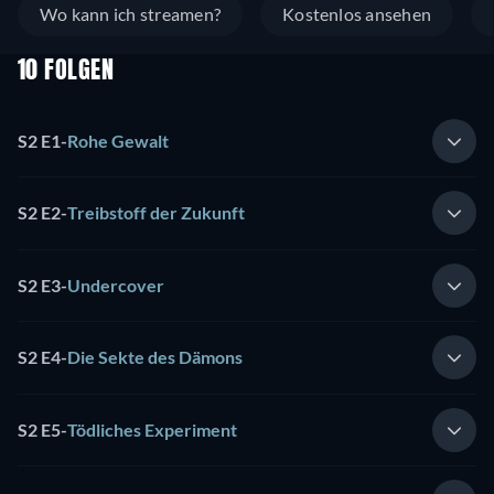
Wo kann ich streamen?
Kostenlos ansehen
10 FOLGEN
S2 E1
-
Rohe Gewalt
S2 E2
-
Treibstoff der Zukunft
S2 E3
-
Undercover
S2 E4
-
Die Sekte des Dämons
S2 E5
-
Tödliches Experiment