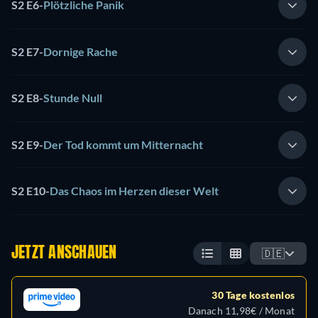
S2 E6
-
Plötzliche Panik
S2 E7
-
Dornige Rache
S2 E8
-
Stunde Null
S2 E9
-
Der Tod kommt um Mitternacht
S2 E10
-
Das Chaos im Herzen dieser Welt
JETZT ANSCHAUEN
🇩🇪
30 Tage kostenlos
Danach 11,98€ / Monat