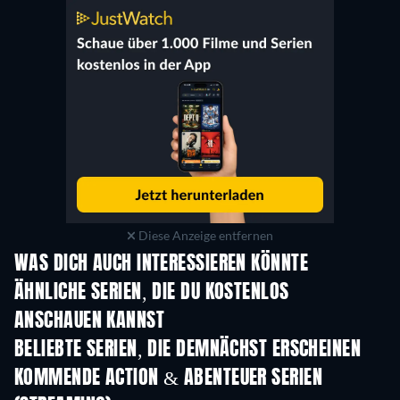
Diese Anzeige entfernen
WAS DICH AUCH INTERESSIEREN KÖNNTE
Serie
Serie
S
ÄHNLICHE SERIEN, DIE DU KOSTENLOS
ANSCHAUEN KANNST
Serie
S
BELIEBTE SERIEN, DIE DEMNÄCHST ERSCHEINEN
Serie
Serie
S
KOMMENDE ACTION & ABENTEUER SERIEN