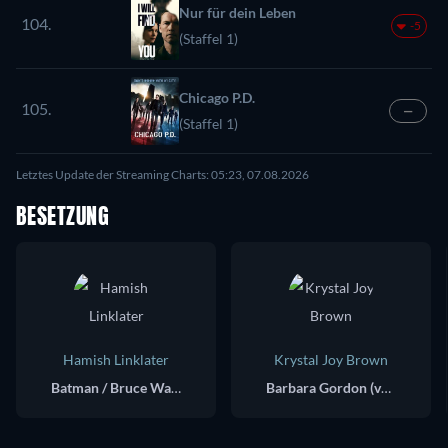
Nur für dein Leben
104.
-5
(Staffel 1)
Chicago P.D.
105.
—
(Staffel 1)
Letztes Update der Streaming Charts: 05:23, 07.08.2026
BESETZUNG
Hamish Linklater
Krystal Joy Brown
Batman / Bruce Wayne (voice)
Barbara Gordon (voice)