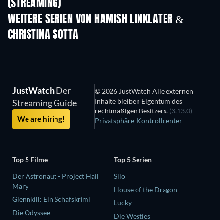
(STREAMING)
Staffel 2
Staffel 2
Staf
WEITERE SERIEN VON HAMISH LINKLATER &
CHRISTINA SOTTA
Serie
Serie
S
JustWatch
Der
© 2026 JustWatch Alle externen
Inhalte bleiben Eigentum des
Streaming Guide
rechtmäßigen Besitzers.
(3.13.0)
We are hiring!
Privatsphäre-Kontrollcenter
Top 5 Filme
Top 5 Serien
Der Astronaut - Project Hail
Silo
Mary
House of the Dragon
Glennkill: Ein Schafskrimi
Lucky
Die Odyssee
Die Westies