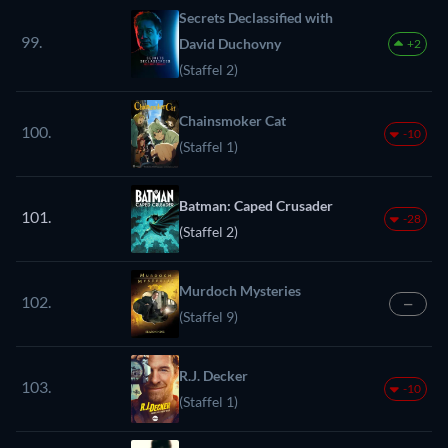
Secrets Declassified with
99.
David Duchovny
+2
(Staffel 2)
Chainsmoker Cat
100.
-10
(Staffel 1)
Batman: Caped Crusader
101.
-28
(Staffel 2)
Murdoch Mysteries
102.
—
(Staffel 9)
R.J. Decker
103.
-10
(Staffel 1)