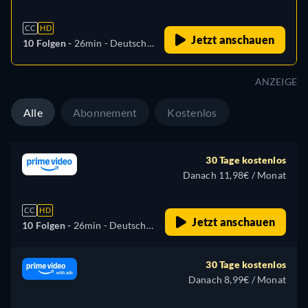
CC
HD
Jetzt anschauen
10 Folgen -
26min
- Deutsch,
Englisch, Spanisch,
Französisch, Italienisch,
ANZEIGE
Japanisch, Polnisch,
Portugiesisch, Türkisch
Alle
Abonnement
Kostenlos
30 Tage kostenlos
Danach 11,98€ / Monat
CC
HD
Jetzt anschauen
10 Folgen -
26min
- Deutsch,
Englisch, Spanisch,
Französisch, Italienisch,
30 Tage kostenlos
Japanisch, Polnisch,
Danach 8,99€ / Monat
Portugiesisch, Türkisch