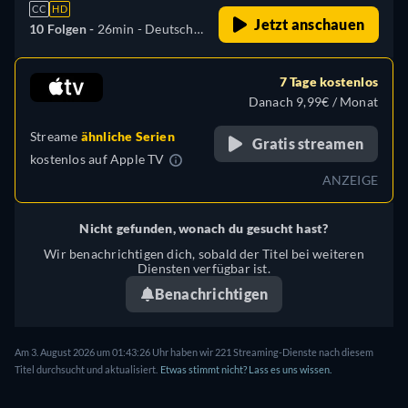
CC
HD
Jetzt anschauen
10 Folgen -
26min
- Deutsch,
Englisch, Spanisch,
Französisch, Italienisch,
7 Tage kostenlos
Japanisch, Polnisch,
Danach 9,99€ / Monat
Portugiesisch, Türkisch
Streame
ähnliche Serien
Gratis streamen
kostenlos auf
Apple TV
ANZEIGE
Nicht gefunden, wonach du gesucht hast?
Wir benachrichtigen dich, sobald der Titel bei weiteren
Diensten verfügbar ist.
Benachrichtigen
Am 3. August 2026 um 01:43:26 Uhr haben wir 221 Streaming-Dienste nach diesem
Titel durchsucht und aktualisiert.
Etwas stimmt nicht? Lass es uns wissen.