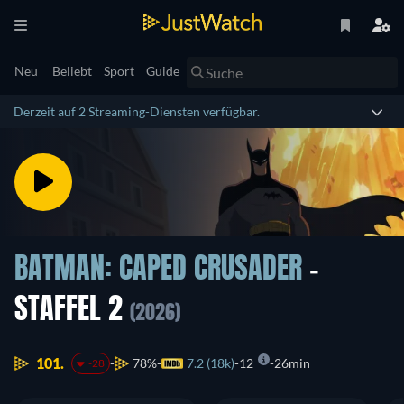
Neu
Beliebt
Sport
Guide
Derzeit auf 2 Streaming-Diensten verfügbar.
BATMAN: CAPED CRUSADER
-
STAFFEL 2
(2026)
101.
78%
7.2 (18k)
12
26min
-28