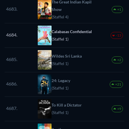
The Great Indian Kapil
4683.
Show
+1
(Staffel 4)
Calabasas Confidential
4684.
-13
(Staffel 1)
Wildes Sri Lanka
4685.
+2
(Staffel 1)
24: Legacy
4686.
+21
(Staffel 1)
To Kill a Dictator
4687.
+9
(Staffel 1)