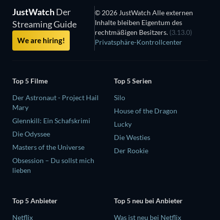
JustWatch
Der
© 2026 JustWatch Alle externen
Inhalte bleiben Eigentum des
Streaming Guide
rechtmäßigen Besitzers.
(3.13.0)
We are hiring!
Privatsphäre-Kontrollcenter
Top 5 Filme
Top 5 Serien
Der Astronaut - Project Hail
Silo
Mary
House of the Dragon
Glennkill: Ein Schafskrimi
Lucky
Die Odyssee
Die Westies
Masters of the Universe
Der Rookie
Obsession – Du sollst mich
lieben
Top 5 Anbieter
Top 5 neu bei Anbieter
Netflix
Was ist neu bei Netflix