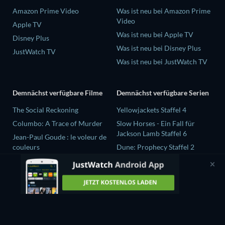
Amazon Prime Video
Was ist neu bei Amazon Prime
Video
Apple TV
Was ist neu bei Apple TV
Disney Plus
Was ist neu bei Disney Plus
JustWatch TV
Was ist neu bei JustWatch TV
Demnächst verfügbare Filme
Demnächst verfügbare Serien
The Social Reckoning
Yellowjackets Staffel 4
Columbo: A Trace of Murder
Slow Horses - Ein Fall für
Jackson Lamb Staffel 6
Jean-Paul Goude : le voleur de
couleurs
Dune: Prophecy Staffel 2
Destroy All Girls
The Gentlemen Staffel 2
Selten wache ich träumend auf
Love Is Blind: UK Staffel 3