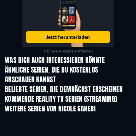
Diese Anzeige entfernen
WAS DICH AUCH INTERESSIEREN KÖNNTE
Serie
Serie
S
ÄHNLICHE SERIEN, DIE DU KOSTENLOS
ANSCHAUEN KANNST
Serie
Serie
BELIEBTE SERIEN, DIE DEMNÄCHST ERSCHEINEN
Serie
Serie
S
KOMMENDE REALITY TV SERIEN (STREAMING)
Staffel 3
Staffel 1
Staf
WEITERE SERIEN VON NICOLE SAHEBI
Serie
Serie
S