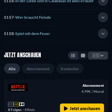
S1 E6
-
In der Liebe und in Calabasas ist alles erlaubt
S1 E7
-
Wer braucht Feinde
S1 E8
-
Spiel mit dem Feuer
JETZT ANSCHAUEN
🇩🇪
Alle
Abonnement
Kostenlos
Abonnement
4,99€ / Monat
CC
HD
Jetzt anschauen
8 Folgen -
49min