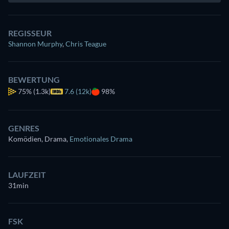
REGISSEUR
Shannon Murphy
,
Chris Teague
BEWERTUNG
75%
(1.3k)
7.6 (12k)
98%
GENRES
Komödien, Drama
,
Emotionales Drama
LAUFZEIT
31min
FSK