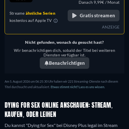
Danach 9,99€ / Monat
Portugiesisch (Brasilien),
Streame
ähnliche Serien
Türkisch
Gratis streamen
kostenlos auf
Apple TV
ANZEIGE
Nicht gefunden, wonach du gesucht hast?
Wir benachrichtigen dich, sobald der Titel bei weiteren
Diensten verfügbar ist.
Benachrichtigen
Am 5. August 2026 um 06:25:30 Uhr haben wir 221 Streaming-Dienste nach diesem
Titel durchsucht und aktualisiert.
Etwas stimmt nicht? Lass es uns wissen.
DYING FOR SEX ONLINE ANSCHAUEN: STREAM,
KAUFEN, ODER LEIHEN
Du kannst "Dying for Sex" bei Disney Plus legal im Stream