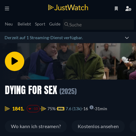
Neu
Beliebt
Sport
Guide
Derzeit auf 1 Streaming-Dienst verfügbar.
DYING FOR SEX
(2025)
1841.
75%
7.6 (13k)
16
31min
-10
Wo kann ich streamen?
Kostenlos ansehen