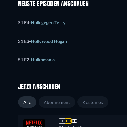
NEUSTE EPISODEN ANSCHAUEN
S1 E4
-
Hulk gegen Terry
S1 E3
-
Hollywood Hogan
S1 E2
-
Hulkamania
JETZT ANSCHAUEN
Alle
Abonnement
Kostenlos
CC
HD