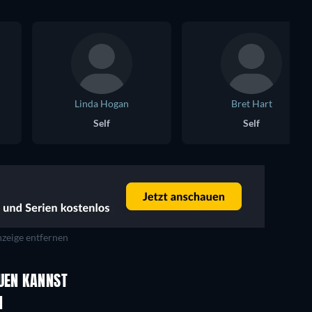
Linda Hogan
Bret Hart
Self
Self
zeige entfernen
Serie
Serie
AUEN KANNST
Serie
Serie
N
Serie
Serie