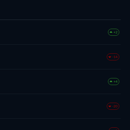
+2
-14
+4
-20