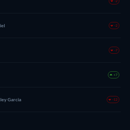
-2
iel
-2
-7
+7
ley Garcia
-12