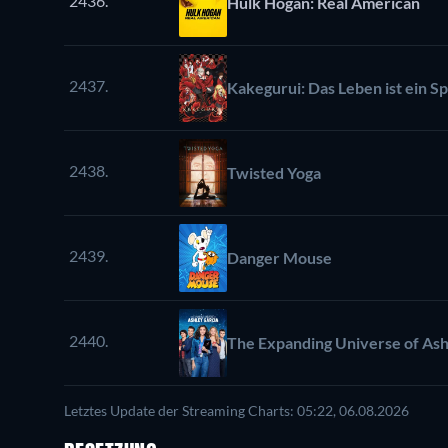
2436.
Hulk Hogan: Real American
2437.
Kakegurui: Das Leben ist ein Sp
2438.
Twisted Yoga
2439.
Danger Mouse
2440.
The Expanding Universe of Ash
Letztes Update der Streaming Charts: 05:22, 06.08.2026