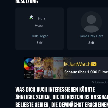
BESETZUNG
Hulk Hogan
James Ray Hart
Self
Self
Diese An
WAS DICH AUCH INTERESSIEREN KÖNNTE
Serie
Serie
ÄHNLICHE SERIEN, DIE DU KOSTENLOS ANSCH
Serie
Serie
BELIEBTE SERIEN, DIE DEMNÄCHST ERSCHEINE
Serie
Serie