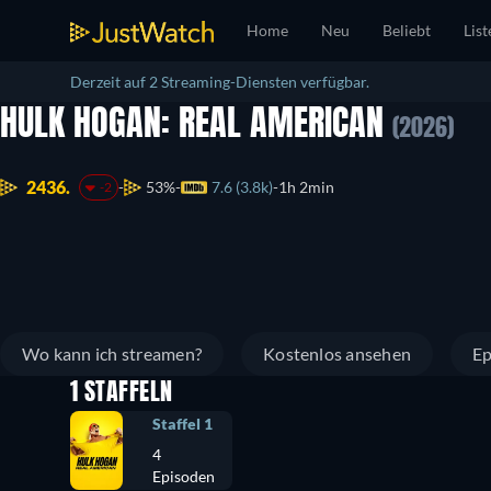
Home
Neu
Beliebt
List
Derzeit auf 2 Streaming-Diensten verfügbar.
HULK HOGAN: REAL AMERICAN
(2026)
2436.
53%
7.6 (3.8k)
1h 2min
-2
Wo kann ich streamen?
Kostenlos ansehen
Ep
1 STAFFELN
Staffel 1
4
Episoden