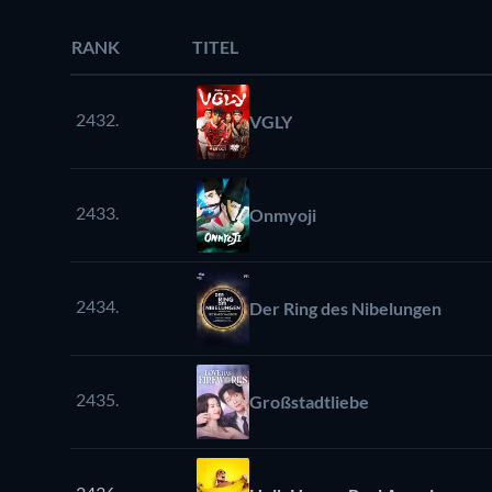
RANK
TITEL
2432.
VGLY
2433.
Onmyoji
2434.
Der Ring des Nibelungen
2435.
Großstadtliebe