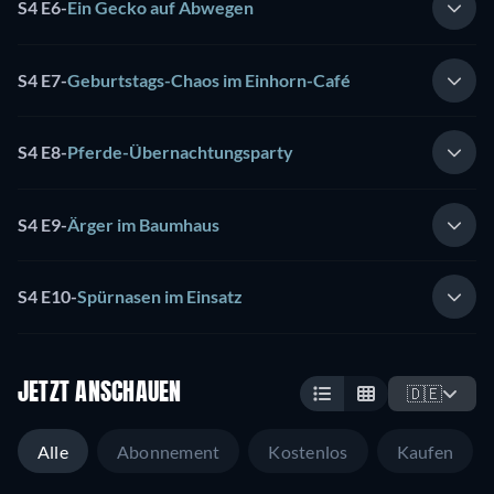
S4 E6
-
Ein Gecko auf Abwegen
S4 E7
-
Geburtstags-Chaos im Einhorn-Café
S4 E8
-
Pferde-Übernachtungsparty
S4 E9
-
Ärger im Baumhaus
S4 E10
-
Spürnasen im Einsatz
JETZT ANSCHAUEN
🇩🇪
Alle
Abonnement
Kostenlos
Kaufen