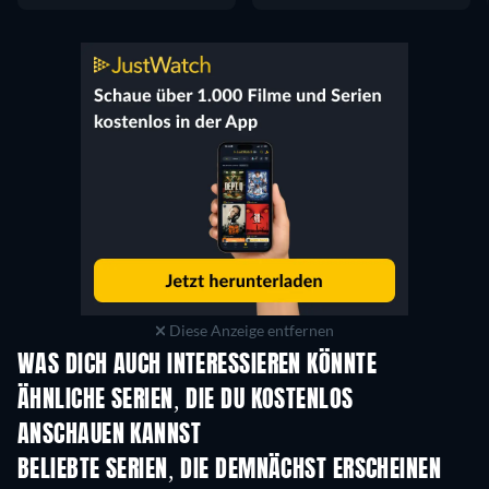
Diese Anzeige entfernen
WAS DICH AUCH INTERESSIEREN KÖNNTE
Serie
Serie
S
ÄHNLICHE SERIEN, DIE DU KOSTENLOS
ANSCHAUEN KANNST
Serie
Serie
S
BELIEBTE SERIEN, DIE DEMNÄCHST ERSCHEINEN
Serie
Serie
S