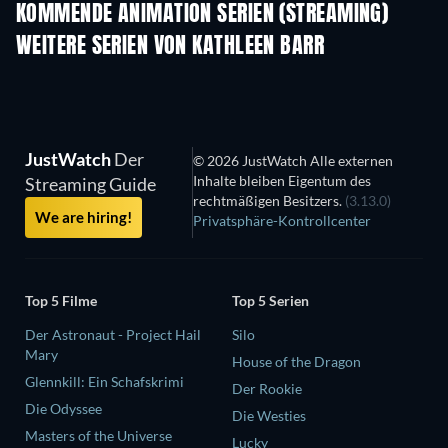
KOMMENDE ANIMATION SERIEN (STREAMING)
Staffel 1
Staffel 1
Staf
WEITERE SERIEN VON KATHLEEN BARR
Serie
Serie
S
JustWatch
Der
© 2026 JustWatch Alle externen
Inhalte bleiben Eigentum des
Streaming Guide
rechtmäßigen Besitzers.
(3.13.0)
We are hiring!
Privatsphäre-Kontrollcenter
Top 5 Filme
Top 5 Serien
Der Astronaut - Project Hail
Silo
Mary
House of the Dragon
Glennkill: Ein Schafskrimi
Der Rookie
Die Odyssee
Die Westies
Masters of the Universe
Lucky