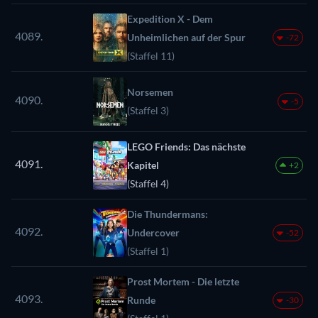
Expedition X - Dem
4089.
Unheimlichen auf der Spur
-72
(Staffel 11)
Norsemen
4090.
-5
(Staffel 3)
LEGO Friends: Das nächste
4091.
Kapitel
+2
(Staffel 4)
Die Thundermans:
4092.
Undercover
-52
(Staffel 1)
Prost Mortem - Die letzte
4093.
Runde
-30