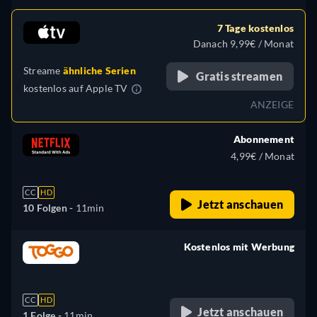
7 Tage kostenlos
Danach 9,99€ / Monat
Streame
ähnliche Serien
Gratis streamen
kostenlos auf
Apple TV
ANZEIGE
Abonnement
4,99€ / Monat
CC
HD
Jetzt anschauen
10 Folgen -
11min
Kostenlos mit Werbung
retail price
CC
HD
Jetzt anschauen
1 Folge -
11min