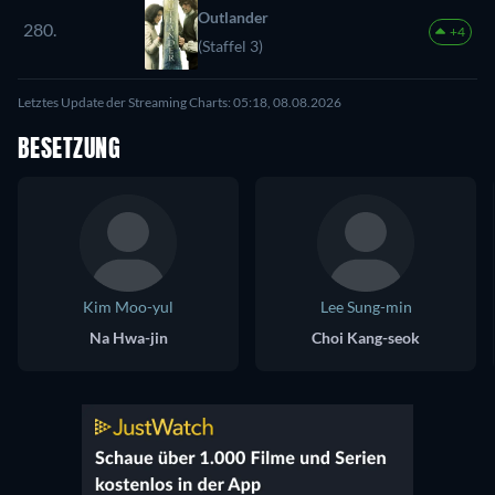
Outlander
280.
+4
(Staffel 3)
Letztes Update der Streaming Charts: 05:18, 08.08.2026
BESETZUNG
Kim Moo-yul
Lee Sung-min
Na Hwa-jin
Choi Kang-seok