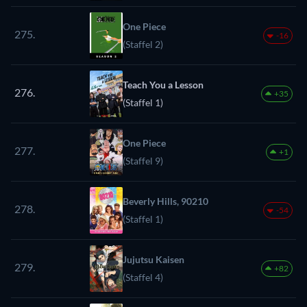
One Piece
275.
-16
(Staffel 2)
Teach You a Lesson
276.
+35
(Staffel 1)
One Piece
277.
+1
(Staffel 9)
Beverly Hills, 90210
278.
-54
(Staffel 1)
Jujutsu Kaisen
279.
+82
(Staffel 4)