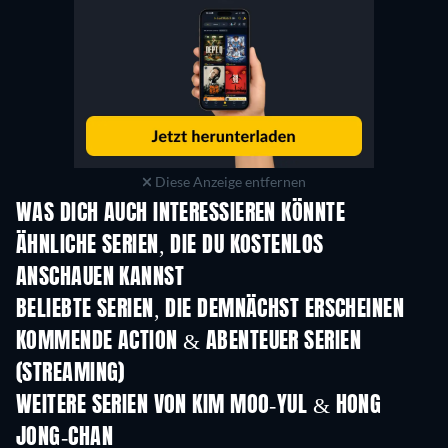
Diese Anzeige entfernen
WAS DICH AUCH INTERESSIEREN KÖNNTE
Serie
Serie
S
ÄHNLICHE SERIEN, DIE DU KOSTENLOS
ANSCHAUEN KANNST
Serie
S
BELIEBTE SERIEN, DIE DEMNÄCHST ERSCHEINEN
Serie
Serie
S
KOMMENDE ACTION & ABENTEUER SERIEN
(STREAMING)
Staffel 2
Staffel 2
Staf
WEITERE SERIEN VON KIM MOO-YUL & HONG
JONG-CHAN
Serie
Serie
S