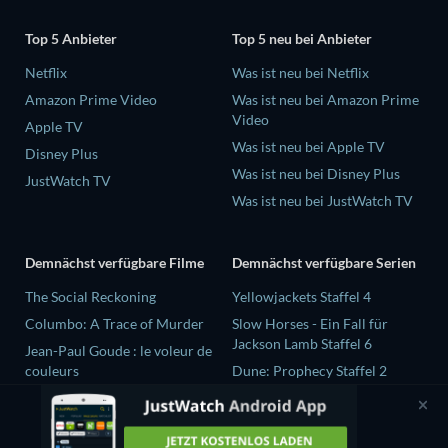
Top 5 Anbieter
Top 5 neu bei Anbieter
Netflix
Was ist neu bei Netflix
Amazon Prime Video
Was ist neu bei Amazon Prime
Video
Apple TV
Was ist neu bei Apple TV
Disney Plus
Was ist neu bei Disney Plus
JustWatch TV
Was ist neu bei JustWatch TV
Demnächst verfügbare Filme
Demnächst verfügbare Serien
The Social Reckoning
Yellowjackets Staffel 4
Columbo: A Trace of Murder
Slow Horses - Ein Fall für
Jackson Lamb Staffel 6
Jean-Paul Goude : le voleur de
couleurs
Dune: Prophecy Staffel 2
Destroy All Girls
The Gentlemen Staffel 2
Selten wache ich träumend auf
Love Is Blind: UK Staffel 3