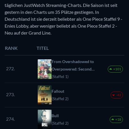
täglichen JustWatch Streaming-Charts. Die Saison ist seit
gestern in den Charts um 35 Plätze gestiegen. In
Deutschland ist sie derzeit beliebter als One Piece Staffel 9 -
Enies Lobby, aber weniger beliebt als One Piece Staffel 2 -
Neu auf der Grand Line.
RANK
TITEL
From Overshadowed to
272.
Overpowered: Second
+101
Reincarnation of a
(Staffel 1)
Talentless Sage
Fallout
273.
-42
(Staffel 2)
Bull
274.
+18
(Staffel 2)