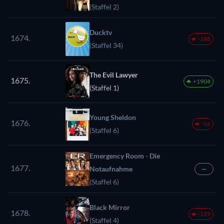
(Staffel 2)
Ducktv
1674.
-188
(Staffel 34)
The Evil Lawyer
1675.
+1904
(Staffel 1)
Young Sheldon
1676.
-16
(Staffel 6)
Emergency Room - Die
1677.
Notaufnahme
—
(Staffel 6)
Black Mirror
1678.
-129
(Staffel 4)