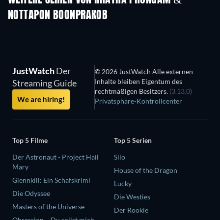
WEITERE SERIEN VON RHATHA PHONGAM &
NOTTAPON BOONPRAKOB
Serie
JustWatch
Der
© 2026 JustWatch Alle externen
Inhalte bleiben Eigentum des
Streaming Guide
rechtmäßigen Besitzers.
(3.13.0)
We are hiring!
Privatsphäre-Kontrollcenter
Top 5 Filme
Top 5 Serien
Der Astronaut - Project Hail
Silo
Mary
House of the Dragon
Glennkill: Ein Schafskrimi
Lucky
Die Odyssee
Die Westies
Masters of the Universe
Der Rookie
Obsession – Du sollst mich