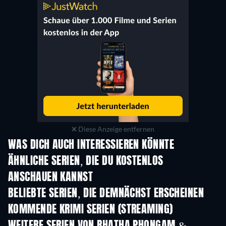
Diese Anzeige entfernen
WAS DICH AUCH INTERESSIEREN KÖNNTE
Serie
Serie
S
ÄHNLICHE SERIEN, DIE DU KOSTENLOS
ANSCHAUEN KANNST
Serie
S
BELIEBTE SERIEN, DIE DEMNÄCHST ERSCHEINEN
Serie
Serie
S
KOMMENDE KRIMI SERIEN (STREAMING)
Staffel 6
Staffel 2
Staf