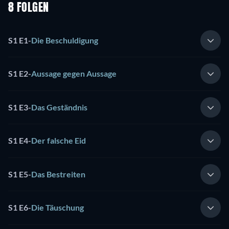
8 FOLGEN
S1 E1
-
Die Beschuldigung
S1 E2
-
Aussage gegen Aussage
S1 E3
-
Das Geständnis
S1 E4
-
Der falsche Eid
S1 E5
-
Das Bestreiten
S1 E6
-
Die Täuschung