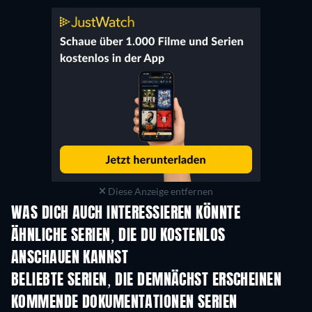
Diese Anzeige entfernen
WAS DICH AUCH INTERESSIEREN KÖNNTE
Serie
Serie
S
ÄHNLICHE SERIEN, DIE DU KOSTENLOS
ANSCHAUEN KANNST
Serie
S
BELIEBTE SERIEN, DIE DEMNÄCHST ERSCHEINEN
Serie
Serie
S
KOMMENDE DOKUMENTATIONEN SERIEN