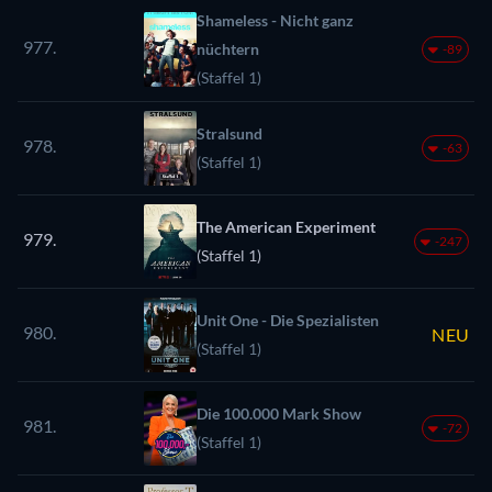
Shameless - Nicht ganz
977.
nüchtern
-89
(Staffel 1)
Stralsund
978.
-63
(Staffel 1)
The American Experiment
979.
-247
(Staffel 1)
Unit One - Die Spezialisten
980.
NEU
(Staffel 1)
Die 100.000 Mark Show
981.
-72
(Staffel 1)