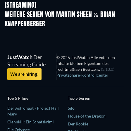
(STREAMING)
Staffel 1
Staffel 1
Staf
WEITERE SERIEN VON MARTIN SHEEN & BRIAN
KNAPPENBERGER
Serie
Serie
S
JustWatch
Der
© 2026 JustWatch Alle externen
Inhalte bleiben Eigentum des
Streaming Guide
rechtmäßigen Besitzers.
(3.13.0)
We are hiring!
Privatsphäre-Kontrollcenter
Top 5 Filme
Top 5 Serien
Der Astronaut - Project Hail
Silo
Mary
House of the Dragon
Glennkill: Ein Schafskrimi
Der Rookie
Die Odyssee