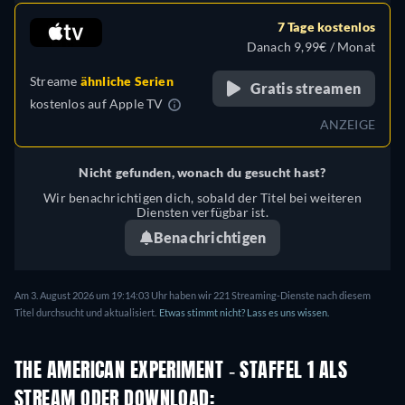
7 Tage kostenlos
Danach 9,99€ / Monat
Streame
ähnliche Serien
Gratis streamen
kostenlos auf
Apple TV
ANZEIGE
Nicht gefunden, wonach du gesucht hast?
Wir benachrichtigen dich, sobald der Titel bei weiteren
Diensten verfügbar ist.
Benachrichtigen
Am 3. August 2026 um 19:14:03 Uhr haben wir 221 Streaming-Dienste nach diesem
Titel durchsucht und aktualisiert.
Etwas stimmt nicht? Lass es uns wissen.
THE AMERICAN EXPERIMENT - STAFFEL 1 ALS
STREAM ODER DOWNLOAD: