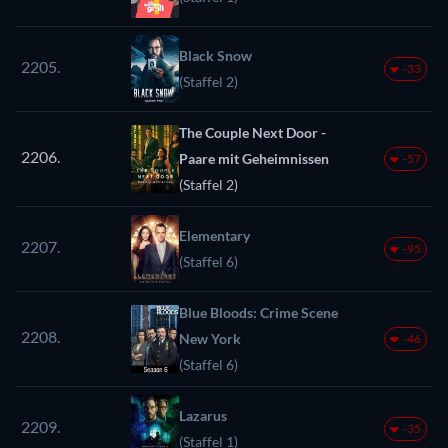
Black Snow
2205.
-33
(Staffel 2)
The Couple Next Door -
2206.
Paare mit Geheimnissen
-57
(Staffel 2)
Elementary
2207.
-95
(Staffel 6)
Blue Bloods: Crime Scene
2208.
New York
-46
(Staffel 6)
Lazarus
2209.
-35
(Staffel 1)