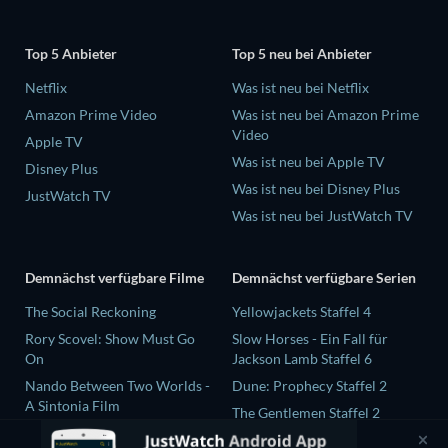
Top 5 Anbieter
Top 5 neu bei Anbieter
Netflix
Was ist neu bei Netflix
Amazon Prime Video
Was ist neu bei Amazon Prime
Video
Apple TV
Was ist neu bei Apple TV
Disney Plus
Was ist neu bei Disney Plus
JustWatch TV
Was ist neu bei JustWatch TV
Demnächst verfügbare Filme
Demnächst verfügbare Serien
The Social Reckoning
Yellowjackets Staffel 4
Rory Scovel: Show Must Go
Slow Horses - Ein Fall für
On
Jackson Lamb Staffel 6
Nando Between Two Worlds -
Dune: Prophecy Staffel 2
A Sintonia Film
The Gentlemen Staffel 2
Sunny Dancer
Love Is Blind: UK Staffel 3