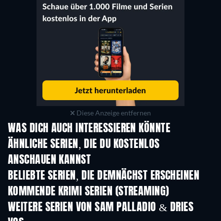
Diese Anzeige entfernen
WAS DICH AUCH INTERESSIEREN KÖNNTE
Serie
Serie
S
ÄHNLICHE SERIEN, DIE DU KOSTENLOS
ANSCHAUEN KANNST
Serie
Serie
BELIEBTE SERIEN, DIE DEMNÄCHST ERSCHEINEN
Serie
Serie
S
KOMMENDE KRIMI SERIEN (STREAMING)
Staffel 6
Staffel 2
Staf
WEITERE SERIEN VON SAM PALLADIO & DRIES