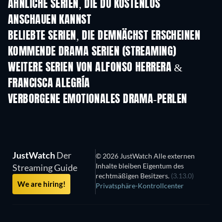
ÄHNLICHE SERIEN, DIE DU KOSTENLOS
ANSCHAUEN KANNST
Serie
Serie
S
BELIEBTE SERIEN, DIE DEMNÄCHST ERSCHEINEN
Serie
Serie
S
KOMMENDE DRAMA SERIEN (STREAMING)
Staffel 4
Staffel 6
Staf
WEITERE SERIEN VON ALFONSO HERRERA &
FRANCISCA ALEGRÍA
Serie
Serie
S
VERBORGENE EMOTIONALES DRAMA-PERLEN
Serie
JustWatch
Der
© 2026 JustWatch Alle externen
Inhalte bleiben Eigentum des
Streaming Guide
rechtmäßigen Besitzers.
(3.13.0)
We are hiring!
Privatsphäre-Kontrollcenter