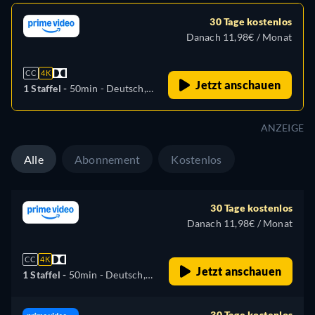
30 Tage kostenlos
Danach 11,98€ / Monat
CC
4K
Jetzt anschauen
1 Staffel -
50min
- Deutsch,
Englisch, Spanisch,
Französisch, Italienisch,
ANZEIGE
Polnisch, Portugiesisch,
Türkisch
Alle
Abonnement
Kostenlos
30 Tage kostenlos
Danach 11,98€ / Monat
CC
4K
Jetzt anschauen
1 Staffel -
50min
- Deutsch,
Englisch, Spanisch,
Französisch, Italienisch,
30 Tage kostenlos