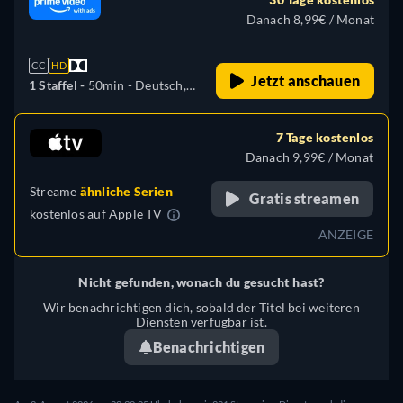
Polnisch, Portugiesisch,
Danach 8,99€ / Monat
Türkisch
CC
HD
Jetzt anschauen
1 Staffel -
50min
- Deutsch,
Englisch, Spanisch,
Französisch, Italienisch,
7 Tage kostenlos
Polnisch, Portugiesisch,
Danach 9,99€ / Monat
Türkisch
Streame
ähnliche Serien
Gratis streamen
kostenlos auf
Apple TV
ANZEIGE
Nicht gefunden, wonach du gesucht hast?
Wir benachrichtigen dich, sobald der Titel bei weiteren
Diensten verfügbar ist.
Benachrichtigen