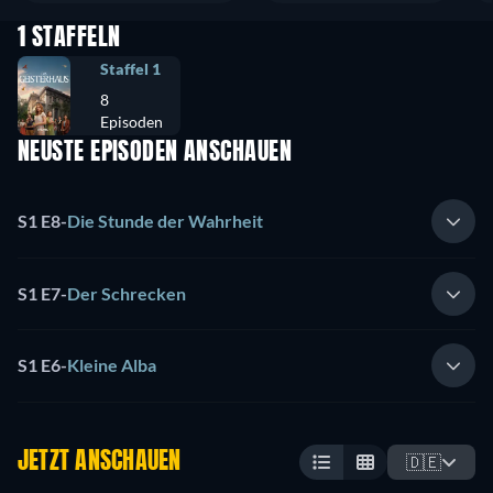
1 STAFFELN
Staffel 1
8
Episoden
NEUSTE EPISODEN ANSCHAUEN
S1 E8
-
Die Stunde der Wahrheit
S1 E7
-
Der Schrecken
S1 E6
-
Kleine Alba
JETZT ANSCHAUEN
🇩🇪