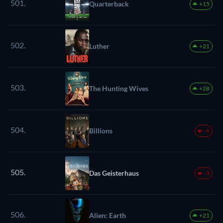
501.
Quarterback
+15
502.
Luther
+21
503.
The Hunting Wives
+28
504.
Billions
-9
505.
Das Geisterhaus
-3
506.
Alien: Earth
+21