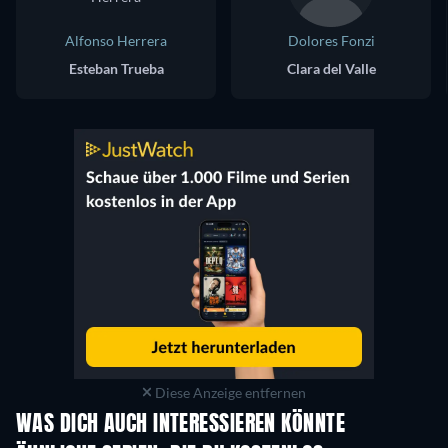
Alfonso Herrera
Dolores Fonzi
Esteban Trueba
Clara del Valle
Diese Anzeige entfernen
WAS DICH AUCH INTERESSIEREN KÖNNTE
Serie
S