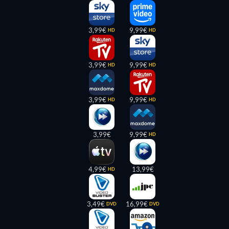
3,99€
9,99€
HD
HD
3,99€
9,99€
HD
HD
3,99€
9,99€
HD
HD
3,99€
9,99€
HD
4,99€
13,99€
HD
3,49€
16,99€
DVD
DVD