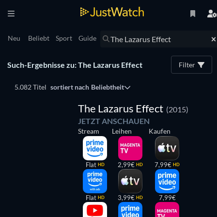
Neu
Beliebt
Sport
Guide
Such-Ergebnisse zu: The Lazarus Effect
Filter
5.082 Titel
sortiert nach
Beliebtheit
The Lazarus Effect
(2015)
JETZT ANSCHAUEN
Stream
Leihen
Kaufen
Flat
2,99€
7,99€
HD
HD
HD
Flat
3,99€
7,99€
HD
HD