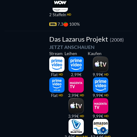
2 Staffeln
HD
7.3
100%
Das Lazarus Projekt
(2008)
JETZT ANSCHAUEN
Stream
Leihen
Kaufen
Flat
2,99€
9,99€
HD
HD
Flat
2,99€
9,99€
HD
HD
HD
3,99€
9,99€
HD
HD
BLU-RAY
DVD