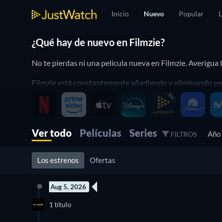
Inicio
Nuevo
Popular
L
¿Qué hay de nuevo en Filmzie?
No te pierdas ni una película nueva en Filmzie. Averigu
Filmzie está constantemente añadiendo y eliminando pelícu
Te ayudará a mantenerte al día y ya no te perdiráas un 
Ver todo
Películas
Series
Año
FILTROS
Los estrenos
Ofertas
Aug 5, 2026
1 título