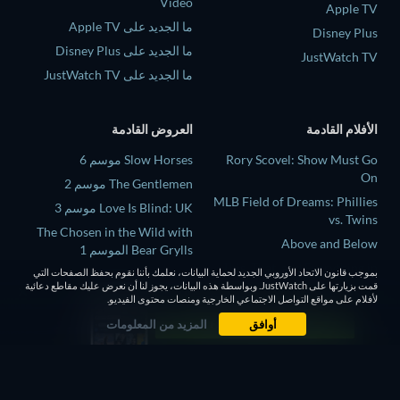
Video
Apple TV
ما الجديد على Apple TV
Disney Plus
ما الجديد على Disney Plus
JustWatch TV
ما الجديد على JustWatch TV
الأفلام القادمة
العروض القادمة
Rory Scovel: Show Must Go
Slow Horses موسم 6
On
The Gentlemen موسم 2
MLB Field of Dreams: Phillies
Love Is Blind: UK موسم 3
vs. Twins
The Chosen in the Wild with
Above and Below
Bear Grylls الموسم 1
This, That, and Everything in
بموجب قانون الاتحاد الأوروبي الجديد لحماية البيانات، نعلمك بأننا نقوم بحفظ الصفحات التي
Mourinho موسم 1
Between
قمت بزيارتها على JustWatch. وبواسطة هذه البيانات، يجوز لنا أن نعرض عليك مقاطع دعائية
لأفلام على مواقع التواصل الاجتماعي الخارجية ومنصات محتوى الفيديو.
La fiera
أوافق
المزيد من المعلومات