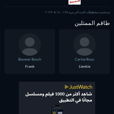
تم تحديث مخططات البث آخر مرة: ٠١:٢٨, ٠٨‏/٠٨‏/٢٠٢٦
طاقم الممثلين
Bouwer Bosch
Carine Rous
Frank
Lienkie