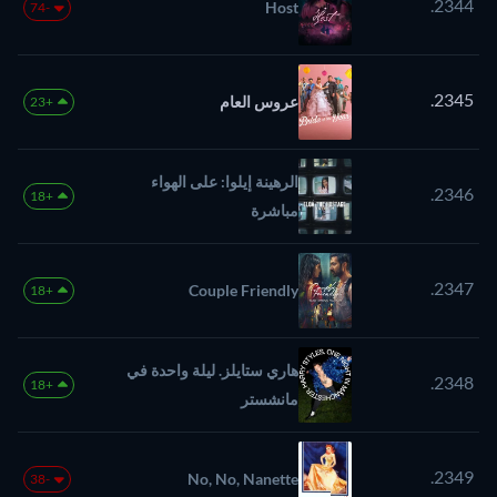
2344.
Host
-74
2345.
عروس العام
+23
الرهينة إيلوا: على الهواء
2346.
+18
مباشرة
2347.
Couple Friendly
+18
هاري ستايلز. ليلة واحدة في
2348.
+18
مانشستر
2349.
No, No, Nanette
-38