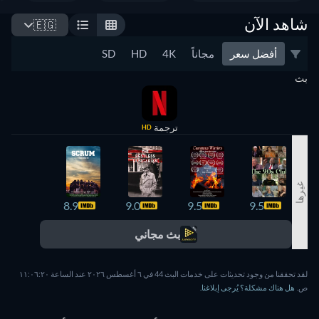
شاهد الآن
🇪🇬
أفضل سعر
مجاناً
4K
HD
SD
بث
ترجمة
HD
غيرها
8.2
8.9
9.0
9.5
9.5
بث مجاني
لقد تحققنا من وجود تحديثات على خدمات البث 44 في ٦ أغسطس ٢٠٢٦ عند الساعة ١١:٠٦:٢٠
ص.
هل هناك مشكلة؟ يُرجى إبلاغنا.