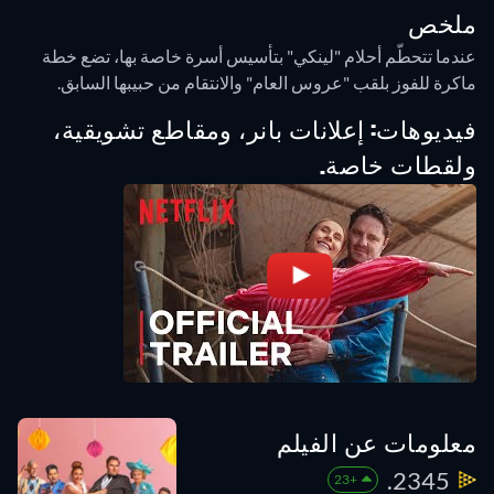
ملخص
عندما تتحطّم أحلام "لينكي" بتأسيس أسرة خاصة بها، تضع خطة
ماكرة للفوز بلقب "عروس العام" والانتقام من حبيبها السابق.
فيديوهات: إعلانات بانر، ومقاطع تشويقية،
ولقطات خاصة.
معلومات عن الفيلم
2345.
+23