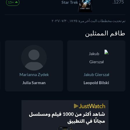
1275.
Star Trek
+15
تم تحديث مخططات البث آخر مرة: ١٧:٢٥, ٣٠‏/٠٧‏/٢٠٢٦
طاقم الممثلين
Marianna Zydek
Jakub Gierszał
Julia Sarman
Leopold Bilski