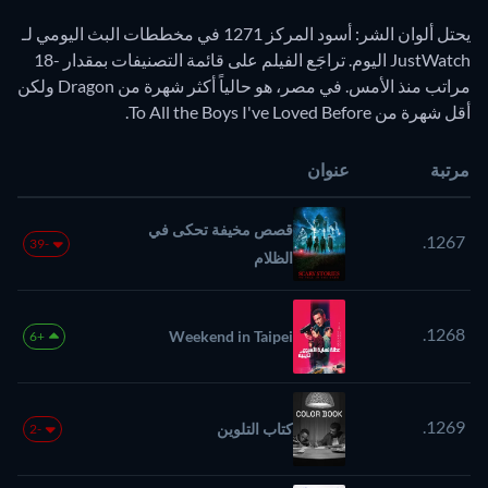
يحتل ألوان الشر: أسود المركز 1271 في مخططات البث اليومي لـ
JustWatch اليوم. تراجَع الفيلم على قائمة التصنيفات بمقدار -18
مراتب منذ الأمس. في مصر، هو حالياً أكثر شهرة من Dragon ولكن
أقل شهرة من To All the Boys I've Loved Before.
مرتبة
عنوان
قصص مخيفة تحكى في
1267.
-39
الظلام
1268.
Weekend in Taipei
+6
1269.
كتاب التلوين
-2