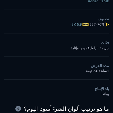
Adrian Panek
تصنيف
5.9 (3k)
(337)
70%
فئات
جريمة, دراما, غموض وإثارة
مدة العرض
1ساعة 50دقيقة
بلد الإنتاج
بولندا
ما هو ترتيب ألوان الشر: أسود اليوم؟