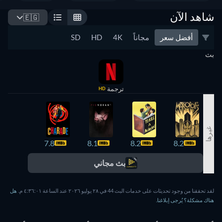
شاهد الآن
🇪🇬
أفضل سعر
مجاناً
4K
HD
SD
بث
ترجمة
HD
غيرها
7.8
7.8
8.1
8.2
8.2
بث مجاني
لقد تحققنا من وجود تحديثات على خدمات البث 44 في ٢٨ يوليو ٢٠٢٦ عند الساعة ٤:٣٦:٠١ م.
هل
هناك مشكلة؟ يُرجى إبلاغنا.