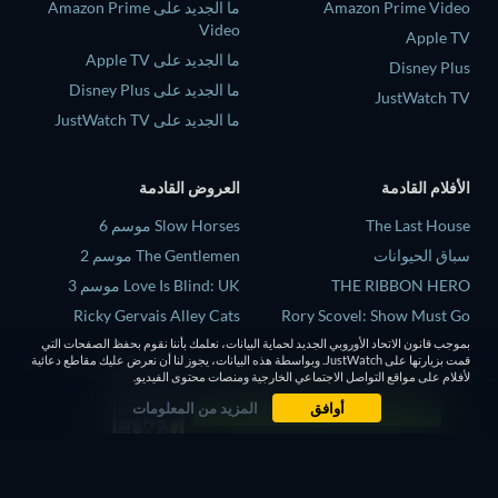
Amazon Prime Video
ما الجديد على Amazon Prime
Video
Apple TV
ما الجديد على Apple TV
Disney Plus
ما الجديد على Disney Plus
JustWatch TV
ما الجديد على JustWatch TV
الأفلام القادمة
العروض القادمة
The Last House
Slow Horses موسم 6
سباق الحيوانات
The Gentlemen موسم 2
THE RIBBON HERO
Love Is Blind: UK موسم 3
Ricky Gervais Alley Cats
Rory Scovel: Show Must Go
On
الموسم 1
بموجب قانون الاتحاد الأوروبي الجديد لحماية البيانات، نعلمك بأننا نقوم بحفظ الصفحات التي
قمت بزيارتها على JustWatch. وبواسطة هذه البيانات، يجوز لنا أن نعرض عليك مقاطع دعائية
Above and Below
Operation Safed Sagar الموسم
لأفلام على مواقع التواصل الاجتماعي الخارجية ومنصات محتوى الفيديو.
1
أوافق
المزيد من المعلومات