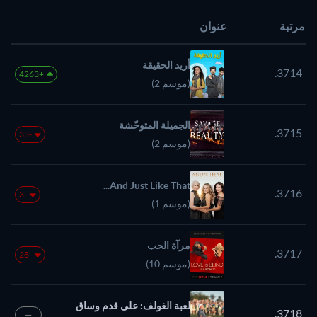
مرتبة
عنوان
أريد الحقيقة
3714.
+4263
(موسم 2)
الجميلة المتوحّشة
3715.
-33
(موسم 2)
And Just Like That...
3716.
-3
(موسم 1)
مرآة الحب
3717.
-28
(موسم 10)
لعبة الغولف: على قدم وساق
3718.
—