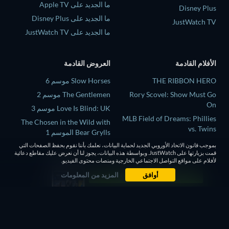
ما الجديد على Apple TV
Disney Plus
ما الجديد على Disney Plus
JustWatch TV
ما الجديد على JustWatch TV
الأفلام القادمة
العروض القادمة
THE RIBBON HERO
Slow Horses موسم 6
Rory Scovel: Show Must Go
The Gentlemen موسم 2
On
Love Is Blind: UK موسم 3
MLB Field of Dreams: Phillies
The Chosen in the Wild with
vs. Twins
Bear Grylls الموسم 1
Above and Below
بموجب قانون الاتحاد الأوروبي الجديد لحماية البيانات، نعلمك بأننا نقوم بحفظ الصفحات التي
Mourinho موسم 1
قمت بزيارتها على JustWatch. وبواسطة هذه البيانات، يجوز لنا أن نعرض عليك مقاطع دعائية
This, That, and Everything in
لأفلام على مواقع التواصل الاجتماعي الخارجية ومنصات محتوى الفيديو.
Between
أوافق
المزيد من المعلومات