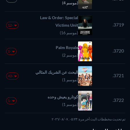
(موسم 4)
Law & Order: Special
3719.
Victims Unit
-12
(موسم 16)
Palm Royale
3720.
-1
(موسم 2)
البحث عن الشريك المثالي
3721.
-42
(موسم 1)
كوتارو يعيش وحده
3722.
-1
(موسم 1)
تم تحديث مخططات البث آخر مرة: ٠٥:٢٣, ٠٧‏/٠٨‏/٢٠٢٦