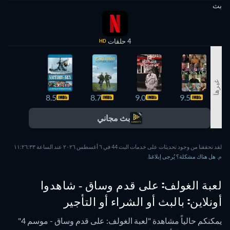
بث
4 حلقات
HD
غيرها
8.4
8.5
8.7
9.0
9.5
بث مجاني
لقد تحققنا من وجود تحديثات على خدمات البث 44 في ٦ أغسطس ٢٠٢٦ عند الساعة ١١:٢٦:٣٣
م.
هل هناك مشكلة؟ يُرجى إبلاغنا.
لعبة الغولف: على قدم وساق - شاهدوا
أونلاين: بالبث أو الشراء أو التأجير
يمكنكم حالياً مشاهدة "لعبة الغولف: على قدم وساق - موسم 4"