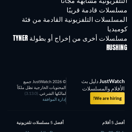
التلفزيونية مشابهة مجاناً
تلفز
مسلسلات قادمة قريبًا
تلفزيون
تلفزيون
تلفز
المسلسلات التلفزيونية القادمة من فئة
كوميديا
موسم 6
موسم 2
موسم
مسلسلات أخرى من إخراج أو بطولة TYNER
RUSHING
تلفزيون
تلفزيون
تلفز
JustWatch
دليل بث
© 2026 JustWatch جميع
المحتويات الخارجية تظل ملكاً
الأفلام والمسلسلات
لمالكها الشرعي.
(3.13.0)
We are hiring!
إدارة الموافقة
أفضل 5 أفلام
أفضل 5 مسلسلات تلفزيونية