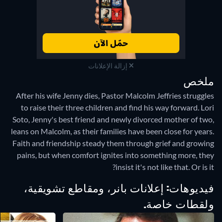
إزالة الإعلانات
ملخص
After his wife Jenny dies, Pastor Malcolm Jeffries struggles
to raise their three children and find his way forward. Lori
Soto, Jenny's best friend and newly divorced mother of two,
leans on Malcolm, as their families have been close for years.
Faith and friendship steady them through grief and growing
pains, but when comfort ignites into something more, they
insist it's not like that. Or is it?
فيديوهات: إعلانات بانر، ومقاطع تشويقية،
ولقطات خاصة.