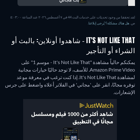
لقد تحققنا من وجود تحديثات على خدمات البث 44 في ٧ أغسطس ٢٠٢٦ عند الساعة ٥:٠٣:٠٠
ص.
هل هناك مشكلة؟ يُرجى إبلاغنا.
IT'S NOT LIKE THAT - شاهدوا أونلاين: بالبث أو
الشراء أو التأجير
يمكنكم حالياً مشاهدة "It's Not Like That - موسم 1" على
Amazon Prime Video.
للأسف، لا توجد حاليًا خيارات مجانية
لمشاهدة It's Not Like That. إذا كنت ترغب في معرفة موعد
توفره مجانًا، انقر على 'مجاني' في الفلاتر أعلاه واضغط على جرس
الإشعارات.