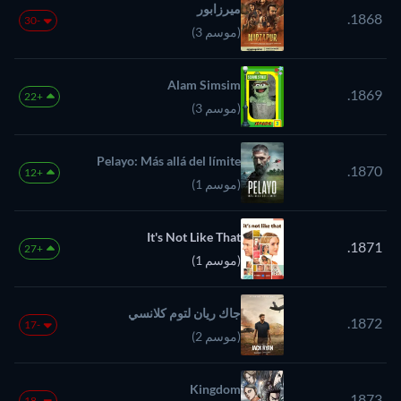
ميرزابور
1868.
-30
(موسم 3)
Alam Simsim
1869.
+22
(موسم 3)
Pelayo: Más allá del límite
1870.
+12
(موسم 1)
It's Not Like That
1871.
+27
(موسم 1)
جاك ريان لتوم كلانسي
1872.
-17
(موسم 2)
Kingdom
1873.
-18