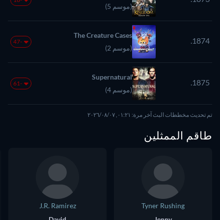
(موسم 5)
The Creature Cases
1874.
-47
(موسم 2)
Supernatural
1875.
-61
(موسم 4)
تم تحديث مخططات البث آخر مرة: ٠١:٢١, ٠٧‏/٠٨‏/٢٠٢٦
طاقم الممثلين
J.R. Ramirez
Tyner Rushing
David
Jenny