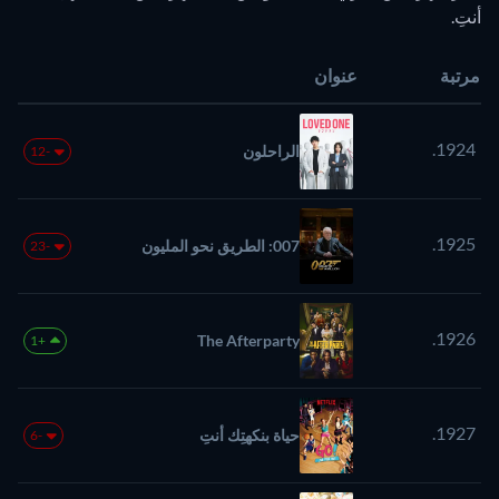
أنتِ.
مرتبة
عنوان
1924.
الراحلون
-12
1925.
007: الطريق نحو المليون
-23
1926.
The Afterparty
+1
1927.
حياة بنكهتِك أنتِ
-6