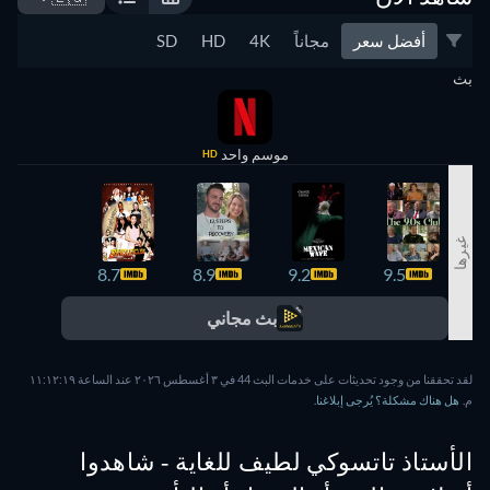
أفضل سعر
مجاناً
4K
HD
SD
بث
موسم واحد
HD
غيرها
8.7
8.7
8.9
9.2
9.5
بث مجاني
لقد تحققنا من وجود تحديثات على خدمات البث 44 في ٣ أغسطس ٢٠٢٦ عند الساعة ١١:١٢:١٩
م.
هل هناك مشكلة؟ يُرجى إبلاغنا.
الأستاذ تاتسوكي لطيف للغاية - شاهدوا