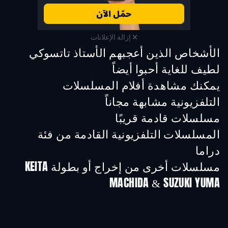
إزالة الإعلانات
الأشخاص الذين أعجبهم الأستاذ تاتسوكي
لطيف للغاية أحبوا أيضاً
تلفزيون
تلفزيون
تلفز
يمكنك مشاهدة أفلام المسلسلات
التلفزيونية مشابهة مجاناً
تلفزيون
تلفزيون
تلفز
مسلسلات قادمة قريبًا
تلفزيون
تلفزيون
تلفز
المسلسلات التلفزيونية القادمة من فئة
دراما
موسم 6
موسم 2
موسم
مسلسلات أخرى من إخراج أو بطولة KEITA
MACHIDA & SUZUKI YUMA
تلفزيون
تلفزيون
تلفز