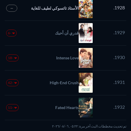
1928.
الأستاذ تاتسوكي لطيف للغاية
—
1929.
قدري أن أحبك
-6
1930.
Intense Love
-18
1931.
High-End Crush
-42
1932.
Fated Hearts
-11
تم تحديث مخططات البث آخر مرة: ٠٥:٢٢, ٠٦‏/٠٨‏/٢٠٢٦