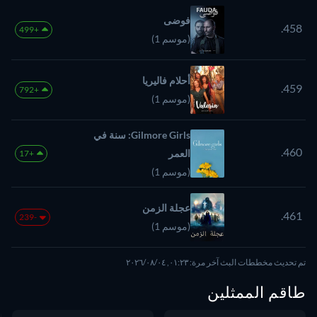
فوضى
458.
+499
(موسم 1)
أحلام فاليريا
459.
+792
(موسم 1)
Gilmore Girls: سنة في
460.
العمر
+17
(موسم 1)
عجلة الزمن
461.
-239
(موسم 1)
تم تحديث مخططات البث آخر مرة: ٠١:٢٣, ٠٤‏/٠٨‏/٢٠٢٦
طاقم الممثلين