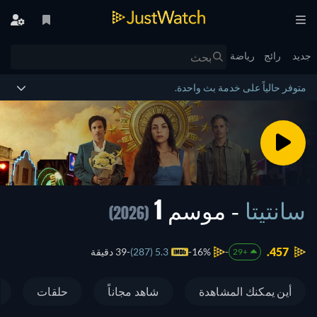
جديد
رائج
رياضة
متوفر حالياً على خدمة بث واحدة.
سانتيتا
- موسم 1
(2026)
457.
16%
5.3 (287)
39 دقيقة
+29
أين يمكنك المشاهدة
شاهد مجاناً
حلقات