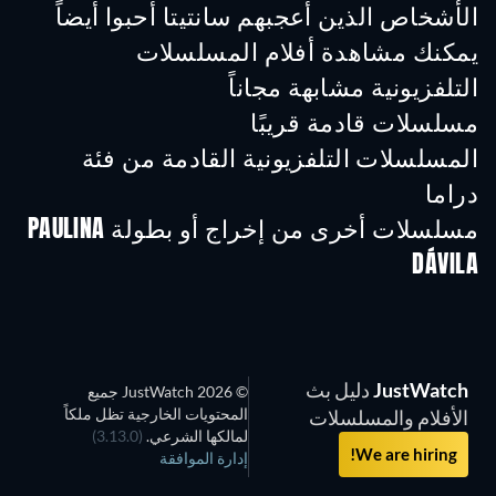
الأشخاص الذين أعجبهم سانتيتا أحبوا أيضاً
تلفزيون
تلفزيون
تلفز
يمكنك مشاهدة أفلام المسلسلات
التلفزيونية مشابهة مجاناً
تلفزيون
تلفز
مسلسلات قادمة قريبًا
تلفزيون
تلفزيون
تلفز
المسلسلات التلفزيونية القادمة من فئة
دراما
موسم 6
موسم 2
موسم
مسلسلات أخرى من إخراج أو بطولة PAULINA
DÁVILA
تلفزيون
تلفزيون
تلفز
JustWatch
دليل بث
© 2026 JustWatch جميع
المحتويات الخارجية تظل ملكاً
الأفلام والمسلسلات
لمالكها الشرعي.
(3.13.0)
We are hiring!
إدارة الموافقة