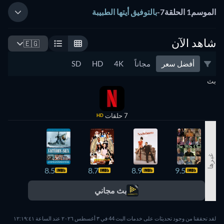
الموسم1 الحلقة7
-
بالتوفيق أيتها الطبيبة
شاهد الآن
🇪🇬
أفضل سعر
مجاناً
4K
HD
SD
بث
7 حلقات
HD
غيرها
8.3
8.5
8.7
8.9
9.5
بث مجاني
لقد تحققنا من وجود تحديثات على خدمات البث 44 في ٣ أغسطس ٢٠٢٦ عند الساعة ١٢:١٩:٤١