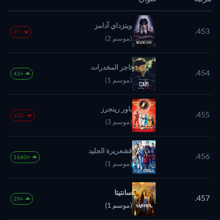
وينزداي آدامز
453.
-77
(موسم 2)
تاجر المخدرات
454.
+43
(موسم 1)
باور رينجرز
455.
-102
(موسم 3)
قشعريرة الجليد
456.
+1660
(موسم 1)
سانتيتا
457.
+29
(موسم 1)