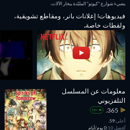
يضيء شوارع "كيوتو" الملبّدة ببخار الآلات.
فيديوهات: إعلانات بانر، ومقاطع تشويقية،
ولقطات خاصة.
معلومات عن المسلسل
التلفزيوني
365.
+14
أعلى:
59.
أفضل 10:
0 يوم/أيام