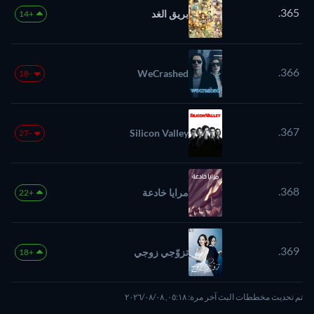
365.
بريق الغد
+14
366.
WeCrashed
-18
367.
Silicon Valley
-27
368.
مرايا خادعة
+22
369.
تزوّجي زوجي
+18
تم تحديث مخططات البث آخر مرة: ٠٥:١٨, ٠٨‏/٠٨‏/٢٠٢٦