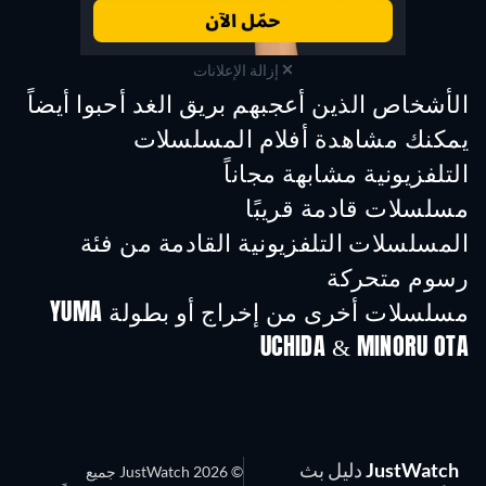
إزالة الإعلانات
الأشخاص الذين أعجبهم بريق الغد أحبوا أيضاً
تلفزيون
تلفزيون
تلفز
يمكنك مشاهدة أفلام المسلسلات
التلفزيونية مشابهة مجاناً
تلفزيون
تلفزيون
تلفز
مسلسلات قادمة قريبًا
تلفزيون
تلفزيون
تلفز
المسلسلات التلفزيونية القادمة من فئة
رسوم متحركة
موسم 2
موسم 2
موسم
مسلسلات أخرى من إخراج أو بطولة YUMA
UCHIDA & MINORU OTA
تلفزيون
تلفزيون
تلفز
JustWatch
دليل بث
© 2026 JustWatch جميع