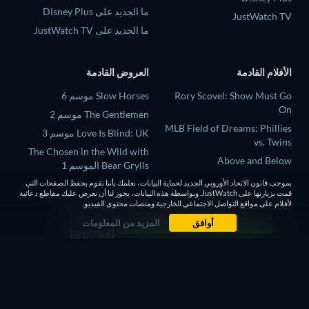
ما الجديد على Disney Plus
JustWatch TV
ما الجديد على JustWatch TV
الأفلام القادمة
العروض القادمة
Rory Scovel: Show Must Go
Slow Horses موسم 6
On
The Gentlemen موسم 2
MLB Field of Dreams: Phillies
Love Is Blind: UK موسم 3
vs. Twins
The Chosen in the Wild with
Above and Below
Bear Grylls الموسم 1
This, That, and Everything in
بموجب قانون الاتحاد الأوروبي الجديد لحماية البيانات، نعلمك بأننا نقوم بحفظ الصفحات التي
Mourinho موسم 1
Between
قمت بزيارتها على JustWatch. وبواسطة هذه البيانات، يجوز لنا أن نعرض عليك مقاطع دعائية
لأفلام على مواقع التواصل الاجتماعي الخارجية ومنصات محتوى الفيديو.
La fiera
أوافق
المزيد من المعلومات