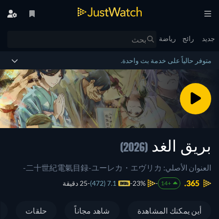
جديد
رائج
رياضة
متوفر حالياً على خدمة بث واحدة.
بريق الغد
(2026)
العنوان الأصلي: 二十世紀電氣目録-ユーレカ・エヴリカ-
365.
23%
7.1 (472)
25 دقيقة
+14
أين يمكنك المشاهدة
شاهد مجاناً
حلقات