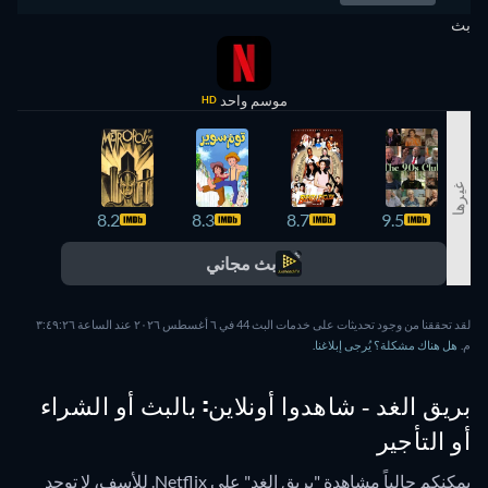
بث
موسم واحد
HD
غيرها
7.8
8.2
8.3
8.7
9.5
بث مجاني
لقد تحققنا من وجود تحديثات على خدمات البث 44 في ٦ أغسطس ٢٠٢٦ عند الساعة ٣:٤٩:٢٦
م.
هل هناك مشكلة؟ يُرجى إبلاغنا.
بريق الغد - شاهدوا أونلاين: بالبث أو الشراء
أو التأجير
يمكنكم حالياً مشاهدة "بريق الغد" على Netflix.
للأسف، لا توجد