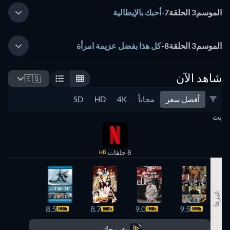
الموسم3 الحلقة7
-
أحبك بالإيطالية
الموسم3 الحلقة8
-
كل هذا بفضل عزيمة امرأة
شاهد الآن
🇪🇬
أفضل سعر
مجاناً
4K
HD
SD
بث
8 حلقات
HD
غيرها
8.3
8.5
8.7
9.0
9.5
بث مجاني