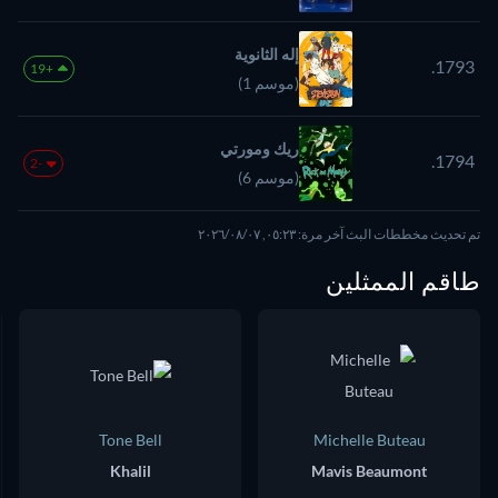
إله الثانوية
1793.
+19
(موسم 1)
ريك ومورتي
1794.
-2
(موسم 6)
تم تحديث مخططات البث آخر مرة: ٠٥:٢٣, ٠٧‏/٠٨‏/٢٠٢٦
طاقم الممثلين
Tone Bell
Michelle Buteau
Khalil
Mavis Beaumont