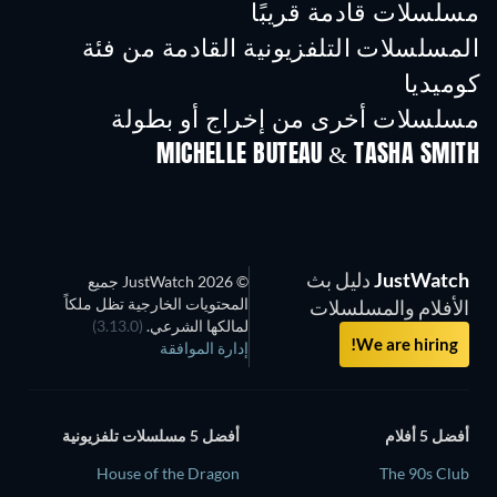
مسلسلات قادمة قريبًا
تلفزيون
تلفزيون
تلفز
المسلسلات التلفزيونية القادمة من فئة
كوميديا
موسم 6
موسم 2
موسم
مسلسلات أخرى من إخراج أو بطولة
MICHELLE BUTEAU & TASHA SMITH
تلفزيون
تلفزيون
تلفز
JustWatch
دليل بث
© 2026 JustWatch جميع
المحتويات الخارجية تظل ملكاً
الأفلام والمسلسلات
لمالكها الشرعي.
(3.13.0)
We are hiring!
إدارة الموافقة
أفضل 5 أفلام
أفضل 5 مسلسلات تلفزيونية
House of the Dragon
The 90s Club