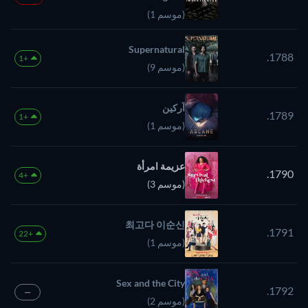
(موسم 1)
Supernatural
1788.
+1
(موسم 9)
آركين
1789.
+1
(موسم 1)
عزيمة امرأة
1790.
+4
(موسم 3)
최고다 이순신
1791.
+22
(موسم 1)
Sex and the City
1792.
—
(موسم 2)