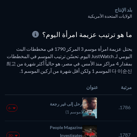
بلد الإنتاج
الولايات المتحدة الأمريكية
ما هو ترتيب عزيمة امرأة اليوم؟
يحتل عزيمة امرأة موسم 3 المركز 1790 في مخططات البث
اليومي لـ JustWatch اليوم. تحسّن ترتيب الموسم في المخططات
بمقدار 4 مراكز منذ الأمس. في مصر، هو حالياً أكثر شهرة من 최고
다 이순신 الموسم 1 ولكن أقل شهرة من آركين الموسم 1.
مرتبة
عنوان
رحل إلى غير رجعة
1786.
-6
(موسم 1)
People Magazine
1787.
Investigates
-30