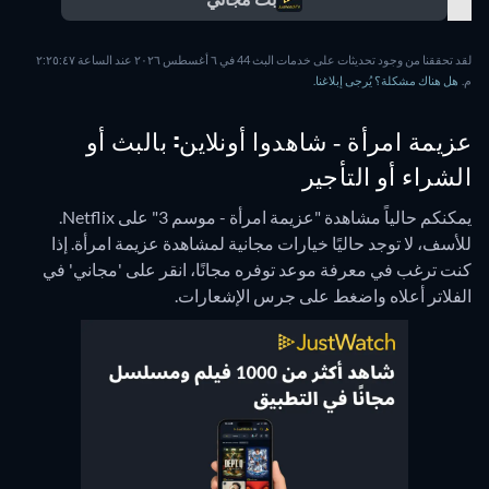
لقد تحققنا من وجود تحديثات على خدمات البث 44 في ٦ أغسطس ٢٠٢٦ عند الساعة ٢:٢٥:٤٧
م.
هل هناك مشكلة؟ يُرجى إبلاغنا.
عزيمة امرأة - شاهدوا أونلاين: بالبث أو
الشراء أو التأجير
يمكنكم حالياً مشاهدة "عزيمة امرأة - موسم 3" على Netflix.
للأسف، لا توجد حاليًا خيارات مجانية لمشاهدة عزيمة امرأة. إذا
كنت ترغب في معرفة موعد توفره مجانًا، انقر على 'مجاني' في
الفلاتر أعلاه واضغط على جرس الإشعارات.