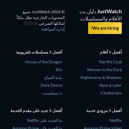
JustWatch
دليل بث
© 2026 JustWatch جميع
المحتويات الخارجية تظل ملكاً
الأفلام والمسلسلات
لمالكها الشرعي.
(3.13.0)
We are hiring!
إدارة الموافقة
أفضل 5 أفلام
أفضل 5 مسلسلات تلفزيونية
House of the Dragon
The 90s Club
Silo
Women in the Dark
Nightmares & Shadows
بلدة الضياع
Dark Desire
Now & Later
Chatterbox!
ذا مينتليست
أفضل 5 مزودي خدمة
أفضل 5 جديد على مقدم الخدمة
Netflix
ما الجديد على Netflix
Amazon Prime Video
ما الجديد على Amazon Prime