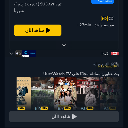
ثم ٨٫٩٩ US$ (٤٤٧٫٤١ ج.م.‏)/
شهرياً
HD
CC
موسم واحد -
27min
-
شاهد الآن
الإنجليزية
كندا
تمّ الترويج له
بث عناوين مماثلة مجانًا على JustWatch TV!
8.5
8.6
8.7
9.0
9.5
شاهد الآن