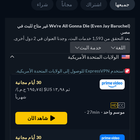
جميعها
اشتراك
مجاناً
شراء
We're All Gonna Die (Even Jay Baruchel) غير متاح للبث في
مصر.
بعد التحقق من 1,593 خدمات البث، وجدنا العنوان في 2 دول أخرى.
اللغة
خدمة البث
الولايات المتحدة الأمريكية
استخدم ExpressVPN للوصول إلى الولايات المتحدة الأمريكية.
30 أيام مجانية
ثم ١٣٫٩٨ US$ (٦٩٥٫٧٥ ج.م.‏)/
شهرياً
HD
CC
موسم واحد -
27min
-
شاهد الآن
الإنجليزية
30 أيام مجانية