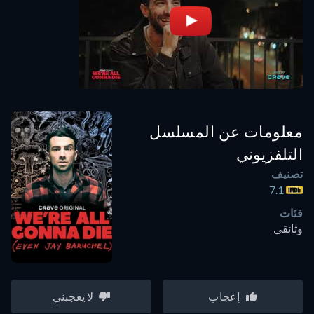
معلومات عن المسلسل
التلفزيوني
تصنيف
7.1
فئات
وثائقي
إعجاب
لا يعجبني