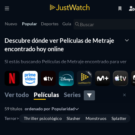
Nuevo
Popular
Deportes
Guía
Descubre dónde ver Películas de Metraje
encontrado hoy online
Si estás buscando Películas de Metraje encontrado para ver
online, en JustWatch te lo ponemos fácil con una guía de
streaming completa: te mostramos dónde ver los grandes
clásicos del género, joyas ocultas y los últimos estrenos.
Explora los
títulos disponibles en plataformas de streaming
Ver todo
Películas
Series
en Espana, como
Sun Nxt
,
Crunchyroll
y
Amazon Prime
Video
.
59 títulos
ordenado por
Popularidad
¡Explora los mejores títulos de Metraje encontrado de
Terror
>
Thriller psicológico
Slasher
Monstruos
Splatter
P
todos los tiempos!