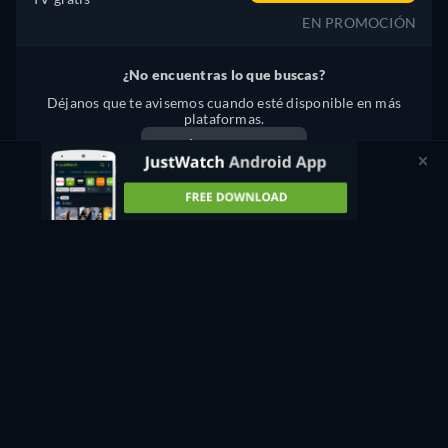
EN PROMOCIÓN
¿No encuentras lo que buscas?
Déjanos que te avisemos cuando esté disponible en más
plataformas.
Avísame
¿Hay algún problema? ¡Cuéntanoslo!
A LONELY WOMAN - VER ONLINE: POR STREAM,
COMPRARLO O ALQUÍLALA
Actualmente, usted es capaz de ver "A Lonely Woman" forma
gratuita con anuncios JustWatch TV.