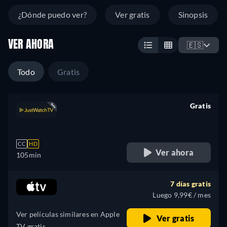
¿Dónde puedo ver?
Ver gratis
Sinopsis
VER AHORA
🇪🇸
Todo
Gratis
Gratis
retail price
CC
HD
Ver ahora
105min
7 días gratis
Luego 9,99€ / mes
Ver películas similares en Apple
Ver gratis
TV gratis