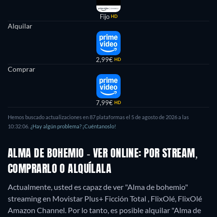
Fijo
HD
Alquilar
2,99€
HD
Comprar
7,99€
HD
Hemos buscado actualizaciones en 87 plataformas el 5 de agosto de 2026 a las
10:32:06.
¿Hay algún problema? ¡Cuéntanoslo!
ALMA DE BOHEMIO - VER ONLINE: POR STREAM,
COMPRARLO O ALQUÍLALA
Actualmente, usted es capaz de ver "Alma de bohemio"
streaming en Movistar Plus+ Ficción Total , FlixOlé, FlixOlé
Amazon Channel. Por lo tanto, es posible alquilar "Alma de