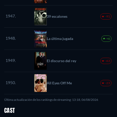
1947.
39 escalones
-91
1948.
La última jugada
+6
1949.
El discurso del rey
-63
1950.
All Eyes Off Me
-23
Última actualización de los rankings de streaming: 13:18, 06/08/2026
CAST