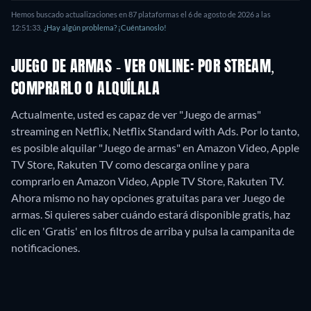
Hemos buscado actualizaciones en
87
plataformas el
6 de agosto de 2026
a las
12:51:33
.
¿Hay algún problema? ¡Cuéntanoslo!
JUEGO DE ARMAS - VER ONLINE: POR STREAM,
COMPRARLO O ALQUÍLALA
Actualmente, usted es capaz de ver "Juego de armas"
streaming en Netflix, Netflix Standard with Ads. Por lo tanto,
es posible alquilar "Juego de armas" en Amazon Video, Apple
TV Store, Rakuten TV como descarga online y para
comprarlo en Amazon Video, Apple TV Store, Rakuten TV.
Ahora mismo no hay opciones gratuitas para ver Juego de
armas. Si quieres saber cuándo estará disponible gratis, haz
clic en 'Gratis' en los filtros de arriba y pulsa la campanita de
notificaciones.