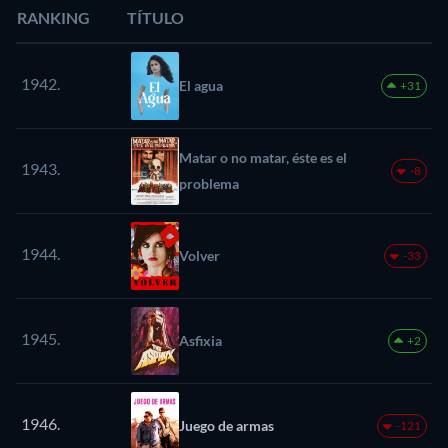
RANKING
TÍTULO
1942.
El agua
+31
Matar o no matar, éste es el
1943.
-8
problema
1944.
Volver
-33
1945.
Asfixia
+2
1946.
Juego de armas
-121