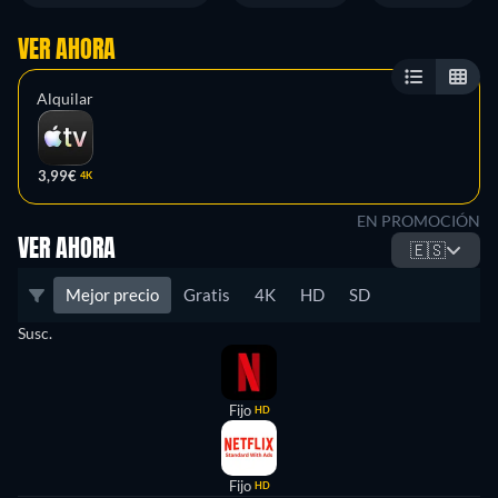
VER AHORA
Alquilar
3,99€
4K
EN PROMOCIÓN
VER AHORA
🇪🇸
Mejor precio
Gratis
4K
HD
SD
Susc.
Fijo
HD
Fijo
HD