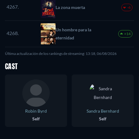
4267.
La zona muerta
-6
Un hombre para la
4268.
+14
eternidad
Última actualización de los rankings de streaming: 13:18, 06/08/2026
CAST
Robin Byrd
Sandra Bernhard
Self
Self