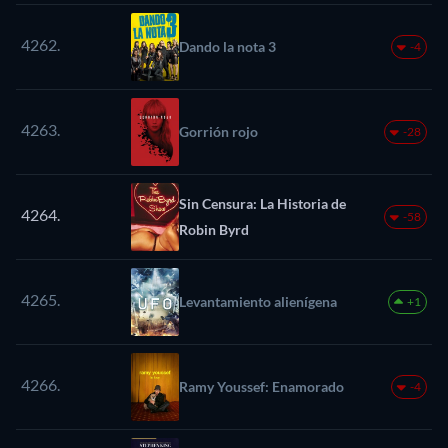
4262.
Dando la nota 3
-4
4263.
Gorrión rojo
-28
Sin Censura: La Historia de
4264.
-58
Robin Byrd
4265.
Levantamiento alienígena
+1
4266.
Ramy Youssef: Enamorado
-4