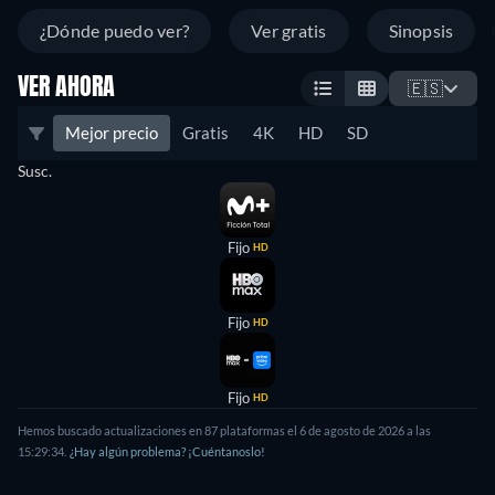
¿Dónde puedo ver?
Ver gratis
Sinopsis
VER AHORA
🇪🇸
Mejor precio
Gratis
4K
HD
SD
Susc.
Fijo
HD
Fijo
HD
Fijo
HD
Hemos buscado actualizaciones en
87
plataformas el
6 de agosto de 2026
a las
15:29:34
.
¿Hay algún problema? ¡Cuéntanoslo!