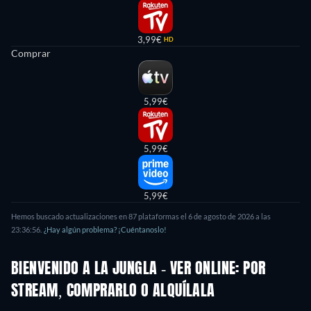
3,99€
HD
Comprar
5,99€
5,99€
5,99€
Hemos buscado actualizaciones en
87
plataformas el
6 de agosto de 2026
a las
23:36:56
.
¿Hay algún problema? ¡Cuéntanoslo!
BIENVENIDO A LA JUNGLA - VER ONLINE: POR
STREAM, COMPRARLO O ALQUÍLALA