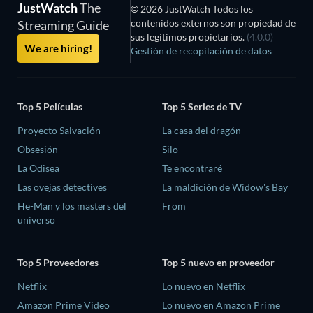
JustWatch
The
© 2026 JustWatch Todos los
contenidos externos son propiedad de
Streaming Guide
sus legítimos propietarios.
(4.0.0)
We are hiring!
Gestión de recopilación de datos
Top 5 Películas
Top 5 Series de TV
Proyecto Salvación
La casa del dragón
Obsesión
Silo
La Odisea
Te encontraré
Las ovejas detectives
La maldición de Widow's Bay
He-Man y los masters del
From
universo
Top 5 Proveedores
Top 5 nuevo en proveedor
Netflix
Lo nuevo en Netflix
Amazon Prime Video
Lo nuevo en Amazon Prime