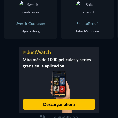
Sverrir Gudnason
Shia LaBeouf
Björn Borg
John McEnroe
Eliminar este anuncio