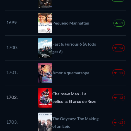
1699.
Pequeño Manhattan
+1
Fast & Furious 6 (A todo
1700.
-14
gas 6)
1701.
Amor a quemarropa
-14
Chainsaw Man - La
1702.
-13
película: El arco de Reze
The Odyssey: The Making
1703.
-13
of an Epic