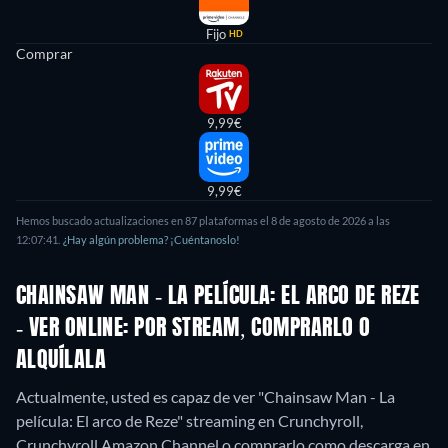
Fijo
HD
Comprar
9,99€
9,99€
Hemos buscado actualizaciones en
87
plataformas el
8 de agosto de 2026
a las
12:07:41
.
¿Hay algún problema? ¡Cuéntanoslo!
CHAINSAW MAN - LA PELÍCULA: EL ARCO DE REZE
- VER ONLINE: POR STREAM, COMPRARLO O
ALQUÍLALA
Actualmente, usted es capaz de ver "Chainsaw Man - La
película: El arco de Reze" streaming en Crunchyroll,
Crunchyroll Amazon Channel o comprarlo como descarga en