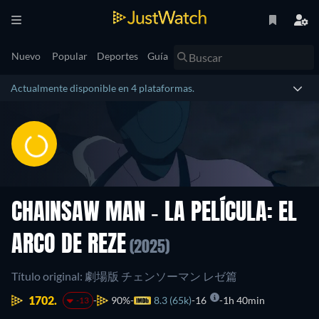
Nuevo
Popular
Deportes
Guía
Actualmente disponible en 4 plataformas.
CHAINSAW MAN - LA PELÍCULA: EL
ARCO DE REZE
(2025)
Título original: 劇場版 チェンソーマン レゼ篇
1702.
90%
8.3 (65k)
16
1h 40min
-13