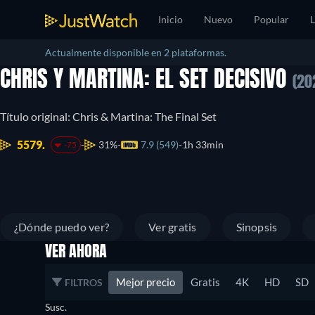
Inicio
Nuevo
Popular
L
Actualmente disponible en 2 plataformas.
CHRIS Y MARTINA: EL SET DECISIVO
(20
Título original: Chris & Martina: The Final Set
5579.
31%
7.9 (549)
1h 33min
-75
¿Dónde puedo ver?
Ver gratis
Sinopsis
VER AHORA
Mejor precio
Gratis
4K
HD
SD
FILTROS
Susc.