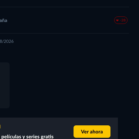
taña
-28
08/2026