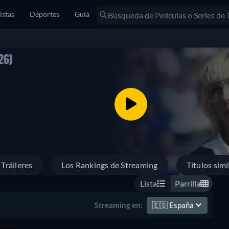
istas
Deportes
Guía
26)
Tráileres
Los Rankings de Streaming
Títulos simi
Lista
Parrilla
🇪🇸
España
Streaming en: