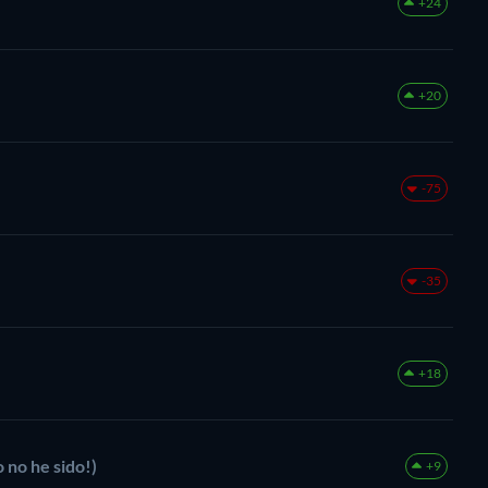
+24
+20
-75
-35
+18
 no he sido!)
+9