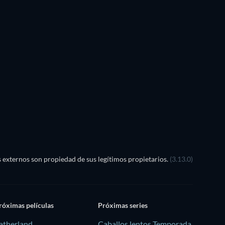
externos son propiedad de sus legítimos propietarios.
(3.13.0)
róximas películas
Próximas series
atherland
Caballos lentos Temporada