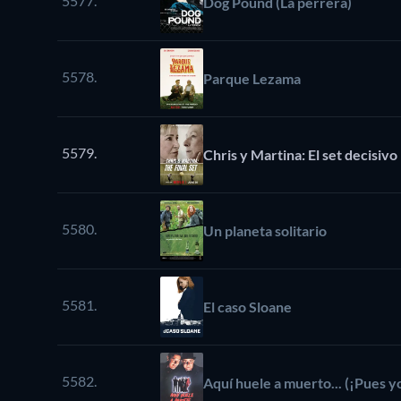
5577.
Dog Pound (La perrera)
5578.
Parque Lezama
5579.
Chris y Martina: El set decisivo
5580.
Un planeta solitario
5581.
El caso Sloane
5582.
Aquí huele a muerto... (¡Pues yo