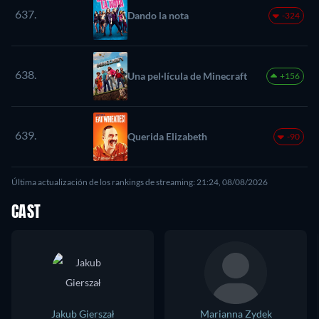
637.
Dando la nota
-324
638.
Una pel·lícula de Minecraft
+156
639.
Querida Elizabeth
-90
Última actualización de los rankings de streaming: 21:24, 08/08/2026
CAST
Jakub Gierszał
Marianna Zydek