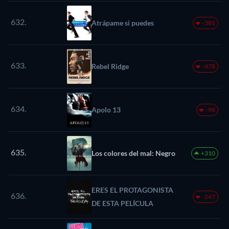
632.
Atrápame si puedes
-381
633.
Rebel Ridge
-478
634.
Apolo 13
-98
635.
Los colores del mal: Negro
+310
ERES EL PROTAGONISTA
636.
-247
DE ESTA PELÍCULA