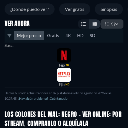
¿Dónde puedo ver?
Ver gratis
Sinopsis
VER AHORA
🇪🇸
Mejor precio
Gratis
4K
HD
SD
Susc.
Fijo
4K
Fijo
HD
Hemos buscado actualizaciones en
87
plataformas el
8 de agosto de 2026
a las
10:37:45
.
¿Hay algún problema? ¡Cuéntanoslo!
LOS COLORES DEL MAL: NEGRO - VER ONLINE: POR
STREAM, COMPRARLO O ALQUÍLALA