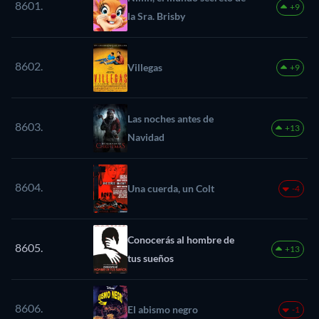
8601.
+9
la Sra. Brisby
8602.
Villegas
+9
Las noches antes de
8603.
+13
Navidad
8604.
Una cuerda, un Colt
-4
Conocerás al hombre de
8605.
+13
tus sueños
8606.
El abismo negro
-1