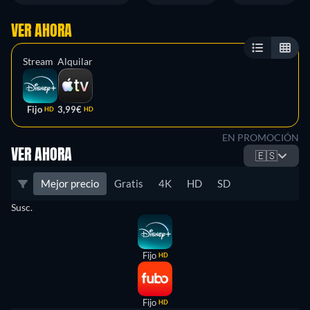
VER AHORA
Stream
Alquilar
Fijo
3,99€
HD
HD
EN PROMOCIÓN
VER AHORA
🇪🇸
Mejor precio
Gratis
4K
HD
SD
Susc.
Fijo
HD
Fijo
HD