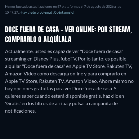
Hemos buscado actualizaciones en
87
plataformas el
7 de agosto de 2026
a las
10:47:27
.
¿Hay algún problema? ¡Cuéntanoslo!
DOCE FUERA DE CASA - VER ONLINE: POR STREAM,
COMPRARLO O ALQUÍLALA
Actualmente, usted es capaz de ver "Doce fuera de casa"
streaming en Disney Plus, fuboTV. Por lo tanto, es posible
alquilar "Doce fuera de casa" en Apple TV Store, Rakuten TV,
Amazon Video como descarga online y para comprarlo en
Apple TV Store, Rakuten TV, Amazon Video.
Ahora mismo no
hay opciones gratuitas para ver Doce fuera de casa. Si
quieres saber cuándo estará disponible gratis, haz clic en
'Gratis' en los filtros de arriba y pulsa la campanita de
notificaciones.