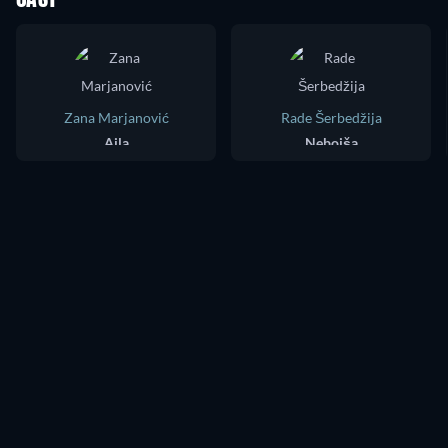
Zana Marjanović
Rade Šerbedžija
Ajla
Nebojša