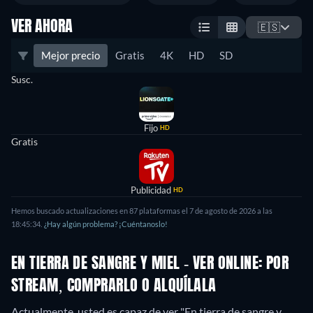
VER AHORA
🇪🇸
Mejor precio
Gratis
4K
HD
SD
Susc.
Fijo
HD
Gratis
Publicidad
HD
Hemos buscado actualizaciones en
87
plataformas el
7 de agosto de 2026
a las
18:45:34
.
¿Hay algún problema? ¡Cuéntanoslo!
EN TIERRA DE SANGRE Y MIEL - VER ONLINE: POR
STREAM, COMPRARLO O ALQUÍLALA
Actualmente, usted es capaz de ver "En tierra de sangre y