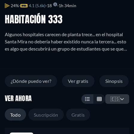
24%
4.1 (5.6k)
18
1h 34min
HABITACIÓN 333
Algunos hospitales carecen de planta trece... en el hospital
Santa Mira no debería haber existido nunca la tercera... esto
es algo que descubrirá un grupo de estudiantes que se queda
atrapado en este hospital la noche de halloween. Sin darse
cuenta, los jóvenes se adentrarán en los misterios que se
ocultan en el sanatorio, sobrepasando los límites que se
esconden en la planta tercera donde convive el mundo de los
¿Dónde puedo ver?
Ver gratis
Sinopsis
vivos y el de los muertos.
VER AHORA
🇪🇸
Todo
Suscripción
Gratis