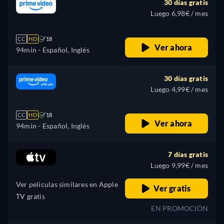
30 días gratis
Luego 6,98€ / mes
CC
HD
18
Ver ahora
94min
- Español, Inglés
30 días gratis
Luego 4,99€ / mes
CC
HD
18
Ver ahora
94min
- Español, Inglés
7 días gratis
Luego 9,99€ / mes
Ver películas similares en Apple
Ver gratis
TV gratis
EN PROMOCIÓN