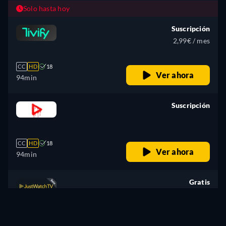
Solo hasta hoy
Suscripción
2,99€ / mes
CC
HD
18
Ver ahora
94min
Suscripción
retail price
CC
HD
18
Ver ahora
94min
Gratis
retail price
CC
HD
18