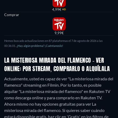
4,99€
HD
Comprar
9,99€
Hemos buscado actualizaciones en
87
plataformas el
7 de agosto de 2026
a las
00:36:01
.
¿Hay algún problema? ¡Cuéntanoslo!
LA MISTERIOSA MIRADA DEL FLAMENCO - VER
ONLINE: POR STREAM, COMPRARLO O ALQUÍLALA
Actualmente, usted es capaz de ver "La misteriosa mirada del
flamenco" streaming en Filmin. Por lo tanto, es posible
alquilar "La misteriosa mirada del flamenco" en Rakuten TV
como descarga online y para comprarlo en Rakuten TV.
Ahora mismo no hay opciones gratuitas para ver La
misteriosa mirada del flamenco. Si quieres saber cuándo
estará disponible gratis, haz clic en 'Gratis' en los filtros de