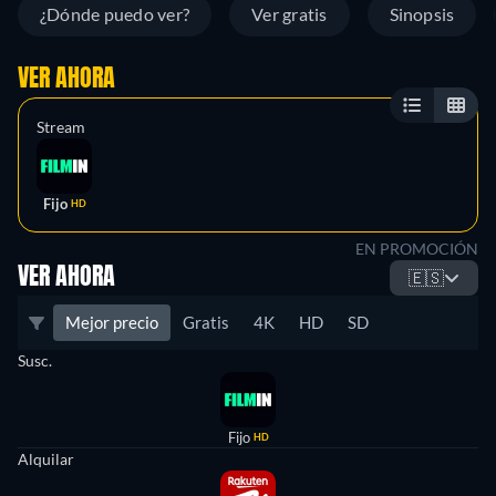
¿Dónde puedo ver?
Ver gratis
Sinopsis
VER AHORA
Stream
Fijo
HD
EN PROMOCIÓN
VER AHORA
🇪🇸
Mejor precio
Gratis
4K
HD
SD
Susc.
Fijo
HD
Alquilar