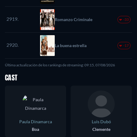
2919.
Romanzo Criminale
-33
2920.
La buena estrella
-17
Última actualización de los rankings de streaming: 09:15, 07/08/2026
CAST
Paula Dinamarca
Luis Dubó
Boa
Clemente