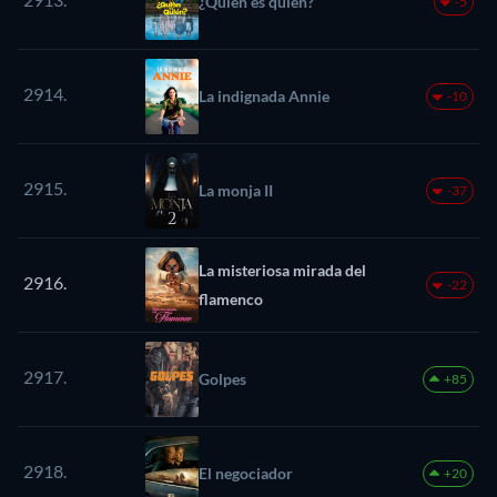
¿Quién es quién?
-5
2914.
La indignada Annie
-10
2915.
La monja II
-37
La misteriosa mirada del
2916.
-22
flamenco
2917.
Golpes
+85
2918.
El negociador
+20