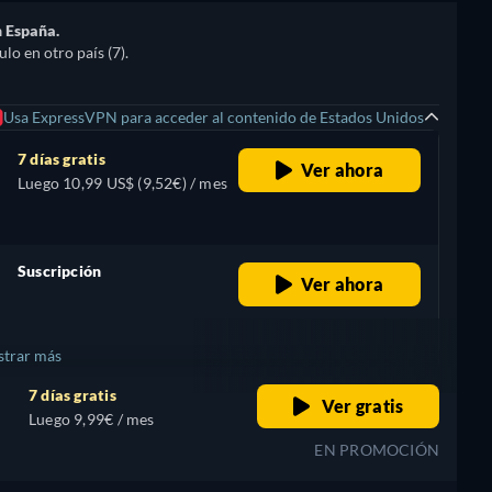
n España.
lo en otro país (7).
Usa ExpressVPN para acceder al contenido de Estados Unidos
7 días gratis
Ver ahora
Luego 10,99 US$ (9,52€) / mes
Suscripción
Ver ahora
retail price
trar más
7 días gratis
Ver gratis
Luego 9,99€ / mes
EN PROMOCIÓN