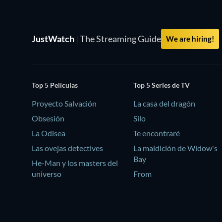
JustWatch
|
The Streaming Guide
We are hiring!
Top 5 Películas
Top 5 Series de TV
Proyecto Salvación
La casa del dragón
Obsesión
Silo
La Odisea
Te encontraré
Las ovejas detectives
La maldición de Widow's
Bay
He-Man y los masters del
universo
From