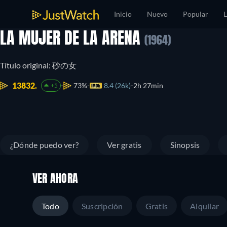
Inicio
Nuevo
Popular
L
LA MUJER DE LA ARENA
(1964)
Título original: 砂の女
13832.
73%
8.4 (26k)
2h 27min
+5
¿Dónde puedo ver?
Ver gratis
Sinopsis
VER AHORA
Todo
Suscripción
Gratis
Alquilar