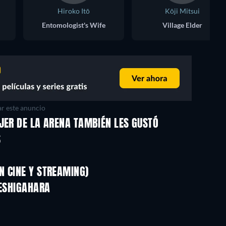
Hiroko Itō
Kōji Mitsui
Entomologist's Wife
Village Elder
r este anuncio
JER DE LA ARENA TAMBIÉN LES GUSTÓ
Harakiri
S
N CINE Y STREAMING)
TESHIGAHARA