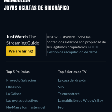
MAMOULIAN
JOYAS OCULTAS DE BIOGRÁFICO
TV
JustWatch
The
© 2026 JustWatch Todos los
contenidos externos son propiedad de
Streaming Guide
sus legítimos propietarios.
(4.0.0)
We are hiring!
Gestión de recopilación de datos
Top 5 Películas
Top 5 Series de TV
Proyecto Salvación
La casa del dragón
Obsesión
Silo
La Odisea
Te encontraré
Las ovejas detectives
La maldición de Widow's Bay
He-Man y los masters del
From