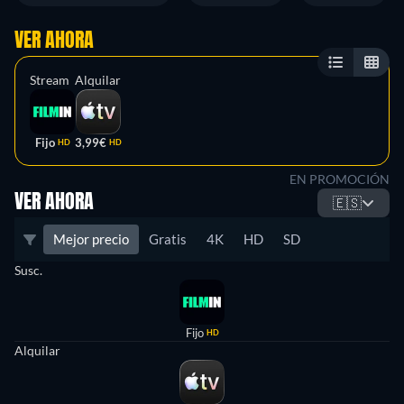
VER AHORA
Stream
Alquilar
Fijo
3,99€
HD
HD
EN PROMOCIÓN
VER AHORA
🇪🇸
Mejor precio
Gratis
4K
HD
SD
Susc.
Fijo
HD
Alquilar