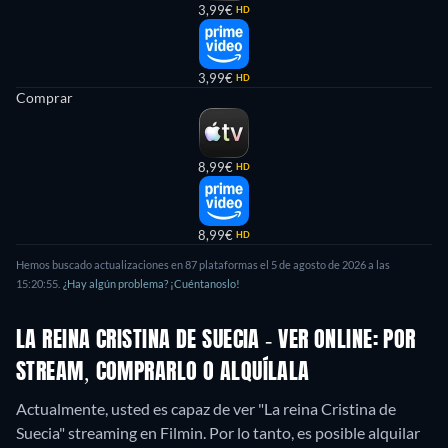
3,99€
HD
3,99€
HD
Comprar
8,99€
HD
8,99€
HD
Hemos buscado actualizaciones en
87
plataformas el
5 de agosto de 2026
a las
15:20:55
.
¿Hay algún problema? ¡Cuéntanoslo!
LA REINA CRISTINA DE SUECIA - VER ONLINE: POR
STREAM, COMPRARLO O ALQUÍLALA
Actualmente, usted es capaz de ver "La reina Cristina de
Suecia" streaming en Filmin. Por lo tanto, es posible alquilar