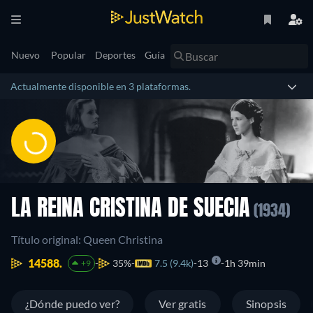
Nuevo
Popular
Deportes
Guía
Actualmente disponible en 3 plataformas.
LA REINA CRISTINA DE SUECIA
(1934)
Título original: Queen Christina
14588.
35%
7.5 (9.4k)
13
1h 39min
+9
¿Dónde puedo ver?
Ver gratis
Sinopsis