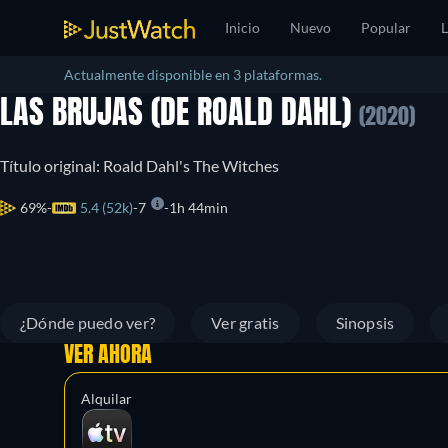
Inicio
Nuevo
Popular
L
Actualmente disponible en 3 plataformas.
LAS BRUJAS (DE ROALD DAHL)
(2020)
Título original: Roald Dahl's The Witches
69%
5.4 (52k)
7
1h 44min
¿Dónde puedo ver?
Ver gratis
Sinopsis
VER AHORA
Alquilar