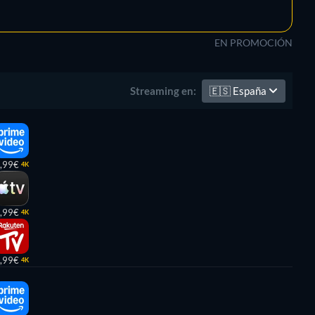
EN PROMOCIÓN
🇪🇸
España
Streaming en:
,99€
4K
,99€
4K
,99€
4K