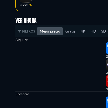
3,99€
4K
VER AHORA
Mejor precio
Gratis
4K
HD
SD
FILTROS
Alquilar
2
3
3
Comprar