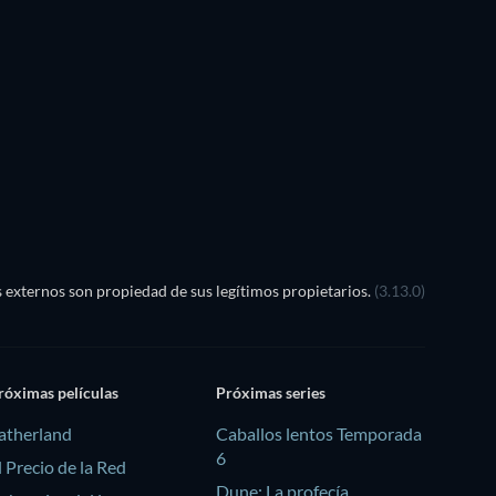
externos son propiedad de sus legítimos propietarios.
(3.13.0)
róximas películas
Próximas series
atherland
Caballos lentos Temporada
6
l Precio de la Red
Dune: La profecía