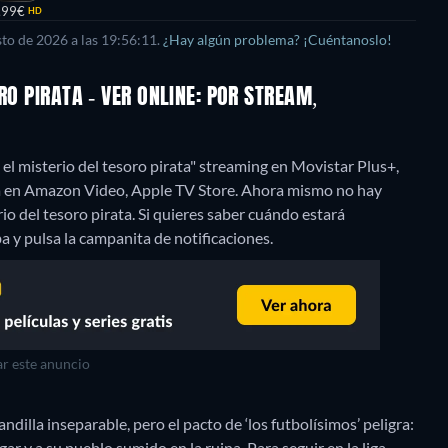
,99€
HD
to de 2026 a las 19:56:11.
¿Hay algún problema? ¡Cuéntanoslo!
RO PIRATA - VER ONLINE: POR STREAM,
 el misterio del tesoro pirata" streaming en Movistar Plus+,
a en Amazon Video, Apple TV Store.
Ahora mismo no hay
rio del tesoro pirata. Si quieres saber cuándo estará
riba y pulsa la campanita de notificaciones.
r este anuncio
illa inseparable, pero el pacto de ‘los futbolísimos’ peligra:
ar y a su pueblo sumido en la ruina. Para seguir en la liga