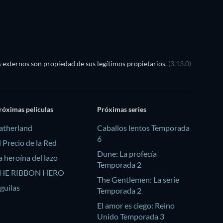
externos son propiedad de sus legítimos propietarios.
(3.13.0)
róximas películas
Próximas series
atherland
Caballos lentos Temporada
6
l Precio de la Red
Dune: La profecía
a heroína del lazo
Temporada 2
HE RIBBON HERO
The Gentlemen: La serie
guilas
Temporada 2
El amor es ciego: Reino
Unido Temporada 3