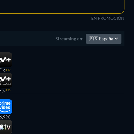
EN PROMOCIÓN
🇪🇸
España
Streaming en:
Fijo
HD
Fijo
HD
6,99€