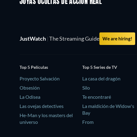
JOYAS OCULTAS DE ACCIÓN REAL
TV
JustWatch
|
The Streaming Guide
We are hiring!
Top 5 Películas
Top 5 Series de TV
Proyecto Salvación
La casa del dragón
Obsesión
Silo
La Odisea
Te encontraré
Las ovejas detectives
La maldición de Widow's
Bay
He-Man y los masters del
universo
From