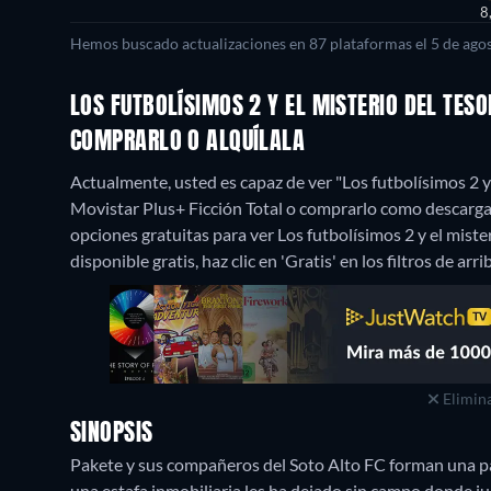
8
Hemos buscado actualizaciones en 87 plataformas el 5 de agos
LOS FUTBOLÍSIMOS 2 Y EL MISTERIO DEL TESO
COMPRARLO O ALQUÍLALA
Actualmente, usted es capaz de ver "Los futbolísimos 2 y
Movistar Plus+ Ficción Total o comprarlo como descarg
opciones gratuitas para ver Los futbolísimos 2 y el miste
disponible gratis, haz clic en 'Gratis' en los filtros de ar
Elimina
SINOPSIS
Pakete y sus compañeros del Soto Alto FC forman una pand
una estafa inmobiliaria les ha dejado sin campo donde jug