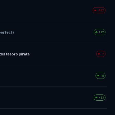
-167
perfecta
+12
 misterio del tesoro pirata
-7
+8
+13