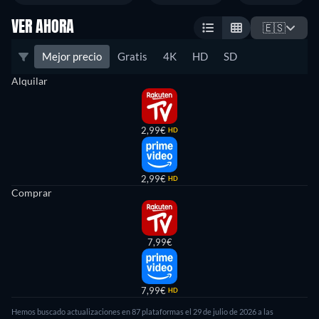
VER AHORA
🇪🇸
Mejor precio
Gratis
4K
HD
SD
Alquilar
2,99€
HD
2,99€
HD
Comprar
7,99€
7,99€
HD
Hemos buscado actualizaciones en
87
plataformas el
29 de julio de 2026
a las