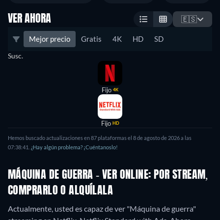
VER AHORA
🇪🇸
Mejor precio
Gratis
4K
HD
SD
Susc.
Fijo
4K
Fijo
HD
Hemos buscado actualizaciones en
87
plataformas el
8 de agosto de 2026
a las
07:38:41
.
¿Hay algún problema? ¡Cuéntanoslo!
MÁQUINA DE GUERRA - VER ONLINE: POR STREAM,
COMPRARLO O ALQUÍLALA
Actualmente, usted es capaz de ver "Máquina de guerra"