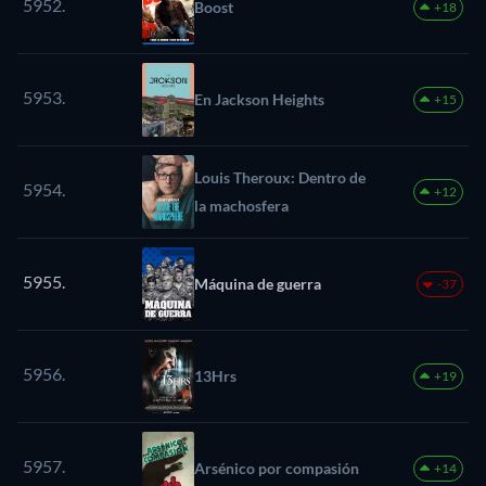
5952.
Boost
+18
5953.
En Jackson Heights
+15
Louis Theroux: Dentro de
5954.
+12
la machosfera
5955.
Máquina de guerra
-37
5956.
13Hrs
+19
5957.
Arsénico por compasión
+14