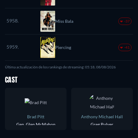
5958.
Miss Bala
-37
5959.
Piercing
-41
Última actualización de los rankings de streaming: 05:18, 08/08/2026
CAST
Brad Pitt
Anthony Michael Hall
Gen. Glen McMahon
Greg Pulver