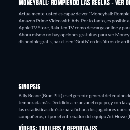
MONEYBALL: ROMPIENDO LAS REGLAS - VER O
Actualmente, usted es capaz de ver "Moneyball: Rompien
Amazon Prime Video with Ads. Por lo tanto, es posible 
Apple TV Store, Rakuten TV como descarga online y par
Ahora mismo no hay opciones gratuitas para ver Moneyba
disponible gratis, haz clic en 'Gratis' en los filtros de ar
SINOPSIS
Billy Beane (Brad Pitt) es el gerente general del equipo 
temporada más. Decidido a relanzar el equipo, y con la a
las estadísticas de éste para fichar a los jugadores qu
compañeros, ni por el entrenador del equipo Art Howe 
VÍDEOS: TRAILERS Y REPORTAJES