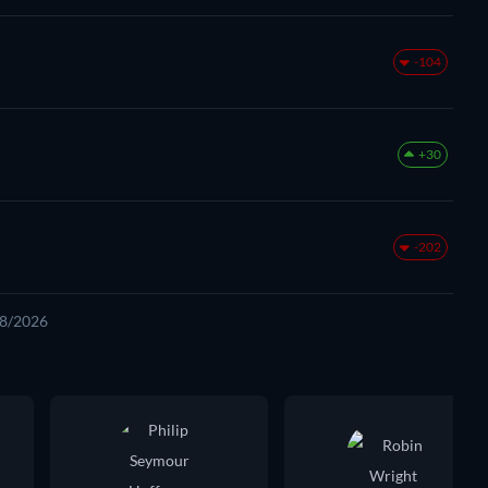
-104
+30
-202
08/2026