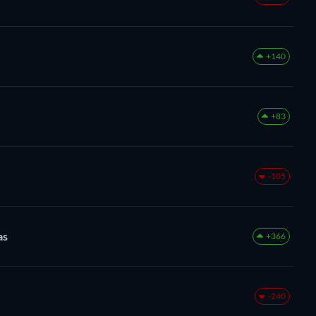
+140
+83
-105
as
+366
-240