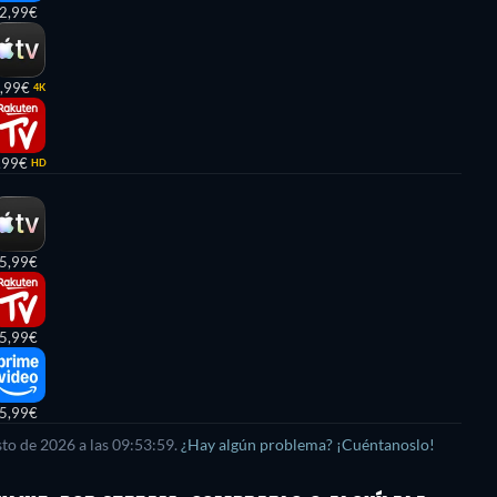
2,99€
,99€
4K
,99€
HD
5,99€
5,99€
5,99€
sto de 2026
a las
09:53:59
.
¿Hay algún problema? ¡Cuéntanoslo!