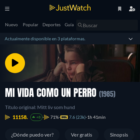
Nuevo
Popular
Deportes
Guía
Actualmente disponible en 3 plataformas.
MI VIDA COMO UN PERRO
(1985)
Título original: Mitt liv som hund
11158.
71%
7.6 (23k)
1h 41min
+8
¿Dónde puedo ver?
Ver gratis
Sinopsis