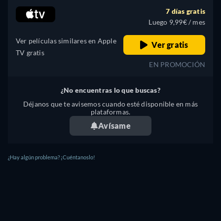
7 días gratis
Luego 9,99€ / mes
Ver películas similares en Apple
Ver gratis
TV gratis
EN PROMOCIÓN
¿No encuentras lo que buscas?
Déjanos que te avisemos cuando esté disponible en más
plataformas.
Avísame
¿Hay algún problema? ¡Cuéntanoslo!
NAKED AMBITION: AN R RATED LOOK AT AN X
RATED INDUSTRY - VER ONLINE: POR STREAM,
COMPRARLO O ALQUÍLALA