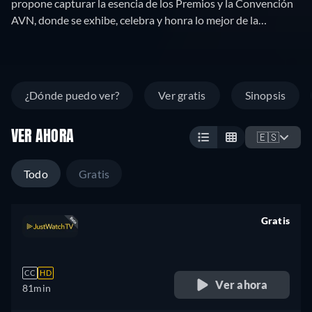
propone capturar la esencia de los Premios y la Convención
AVN, donde se exhibe, celebra y honra lo mejor de la
pornografía estadounidense.
¿Dónde puedo ver?
Ver gratis
Sinopsis
VER AHORA
🇪🇸
Todo
Gratis
Gratis
retail price
CC
HD
Ver ahora
81min