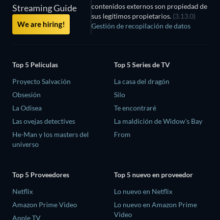
contenidos externos son propiedad de
Streaming Guide
sus legítimos propietarios.
(3.13.0)
We are hiring!
Gestión de recopilación de datos
Top 5 Películas
Top 5 Series de TV
Proyecto Salvación
La casa del dragón
Obsesión
Silo
La Odisea
Te encontraré
Las ovejas detectives
La maldición de Widow's Bay
He-Man y los masters del
From
universo
Top 5 Proveedores
Top 5 nuevo en proveedor
Netflix
Lo nuevo en Netflix
Amazon Prime Video
Lo nuevo en Amazon Prime
Video
Apple TV