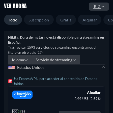
VER AHORA
🇪🇸
Todo
Suscripción
Gratis
Alquilar
Co
Nikita. Dura de matar no está disponible para streaming en
España.
Tras revisar 1593 servicios de streaming, encontramos el
título en otro país (27).
Idioma
Servicio de streaming
Estados Unidos
Usa ExpressVPN para acceder al contenido de Estados
Unidos
Alquilar
2,99 US$ (2,59€)
CC
18